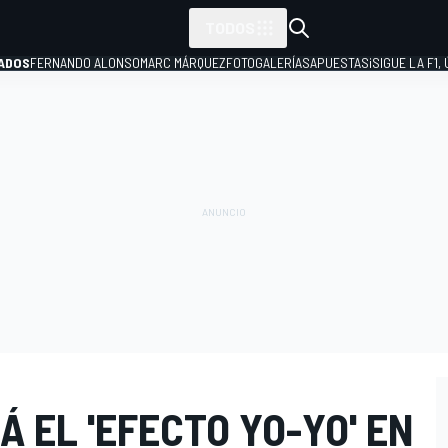
TODOS
ADOS
FERNANDO ALONSO
MARC MÁRQUEZ
FOTOGALERÍAS
APUESTAS
¡SIGUE LA F1,
P
 EL 'EFECTO YO-YO' EN