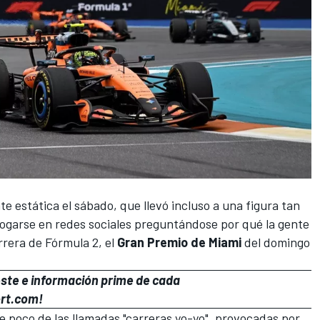
e estática el sábado, que llevó incluso a una figura tan
ogarse en redes sociales preguntándose por qué la gente
arrera de
Fórmula 2
, el
Gran Premio de Miami
del domingo
ste e información prime de cada
ort.com!
poco de las llamadas "carreras yo-yo", provocadas por