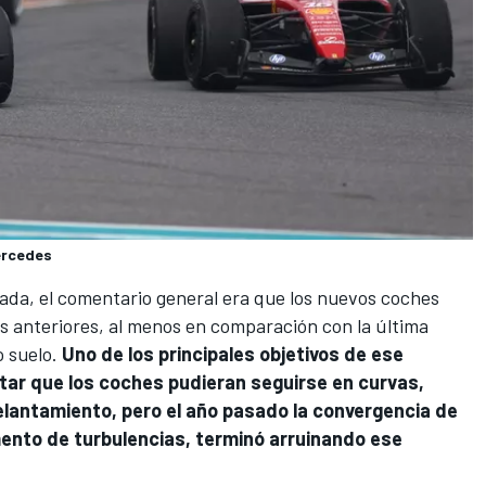
Mercedes
rada, el comentario general era que los nuevos coches
s anteriores, al menos en comparación con la última
 suelo.
Uno de los principales objetivos de ese
tar que los coches pudieran seguirse en curvas,
antamiento, pero el año pasado la convergencia de
ento de turbulencias, terminó arruinando ese