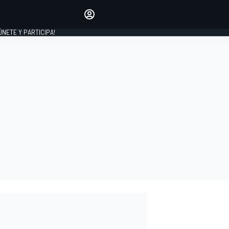
Haz que tu voz se escuche
comentando los artículos
 ÚNETE Y PARTICIPA!
INICIAR SESIÓN
EDICIÓN
ESPAÑA