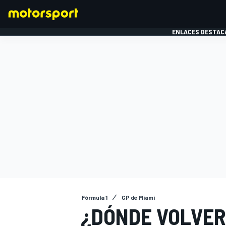
ENLACES DESTAC
FÓRMULA 1
MOTOG
Fórmula 1
GP de Miami
¿DÓNDE VOLVERÁ