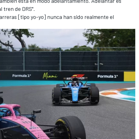
también está en modo adelantamiento. Adelantar es
l tren de DRS".
arreras [tipo yo-yo] nunca han sido realmente el