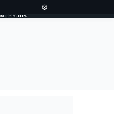
Haz que tu voz se escuche
comentando los artículos
 ÚNETE Y PARTICIPA!
INICIAR SESIÓN
EDICIÓN
ESPAÑA