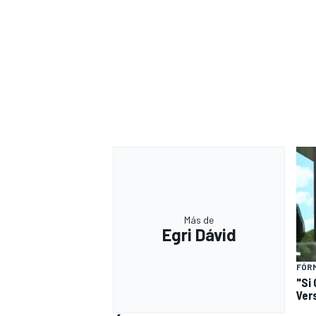
Más de
Egri Dávid
FÓRM
"Si 
Ver