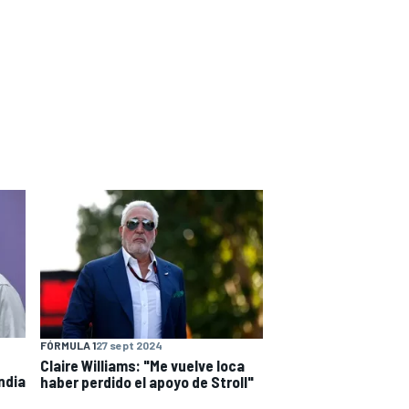
FÓRMULA 1
27 sept 2024
Claire Williams: "Me vuelve loca
ndia
haber perdido el apoyo de Stroll"