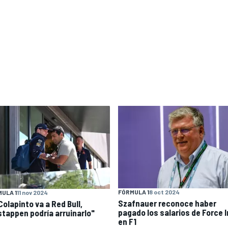
FÓRMULA 1
8 oct 2024
ULA 1
11 nov 2024
Szafnauer reconoce haber
Colapinto va a Red Bull,
pagado los salarios de Force I
stappen podría arruinarlo"
en F1