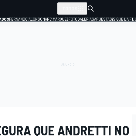
TODOS
ADOS
FERNANDO ALONSO
MARC MÁRQUEZ
FOTOGALERÍAS
APUESTAS
¡SIGUE LA F1,
P
EGURA QUE ANDRETTI NO