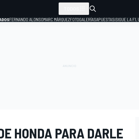
TODOS
ADOS
FERNANDO ALONSO
MARC MÁRQUEZ
FOTOGALERÍAS
APUESTAS
¡SIGUE LA F1,
P
 DE HONDA PARA DARLE