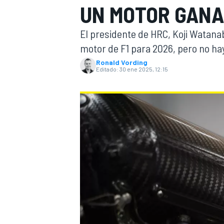
UN MOTOR GANA
INDYCAR
WRC
El presidente de HRC, Koji Watanab
motor de F1 para 2026, pero no ha
Ronald Vording
Editado:
30 ene 2025, 12:15
WEC
FÓRMULA E