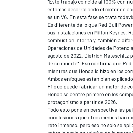
"Este trabajo coincide al 100% con nu
estamos desarrollando el motor de co
es un V6. En esta fase se trata todaví
Es diferente de lo que Red Bull Power
sus instalaciones en Milton Keynes. R
combustión interna y, también a difere
Operaciones de Unidades de Potencia'
agosto de 2022. Dietrich Mateschitz 
de su muerte". Eso confirma que Red 
mientras que Honda lo hizo en los co
Ambos enfoques están bien explicados
F1 que puede fabricar un motor de co
Honda se centre primero en los compo
protagonismo a partir de 2026.
Todo esto pone en perspectiva las p
conclusiones que otros medios han ext
reto inmenso, pero eso no sólo se ap
sobre la posición relativa de la marca