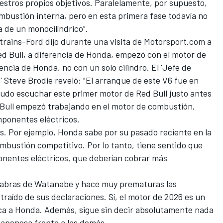
estros propios objetivos. Paralelamente, por supuesto,
mbustión interna, pero en esta primera fase todavía no
a de un monocilíndrico".
trains-Ford dijo durante una visita de Motorsport.com a
ed Bull, a diferencia de Honda, empezó con el motor de
ncia de Honda, no con un solo cilindro. El 'Jefe de
 Steve Brodie reveló: "El arranque de este V6 fue en
pudo escuchar este primer motor de Red Bull justo antes
Bull empezó trabajando en el motor de combustión,
mponentes eléctricos.
. Por ejemplo, Honda sabe por su pasado reciente en la
mbustión competitivo. Por lo tanto, tiene sentido que
nentes eléctricos, que deberían cobrar más
alabras de Watanabe y hace muy prematuras las
raído de sus declaraciones. Sí, el motor de 2026 es un
lica a Honda. Además, sigue sin decir absolutamente nada
 japonesa frente a las demás.