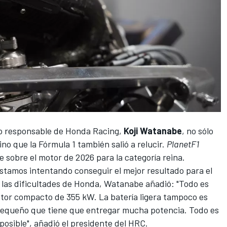
mo responsable de
Honda Racing
,
Koji Watanabe
, no sólo
ino que la Fórmula 1 también salió a relucir.
PlanetF1
 sobre el motor de 2026 para la categoría reina.
stamos intentando conseguir el mejor resultado para el
 las dificultades de Honda, Watanabe añadió: "Todo es
otor compacto de 355 kW. La batería ligera tampoco es
r pequeño que tiene que entregar mucha potencia. Todo es
 posible", añadió el presidente del HRC.