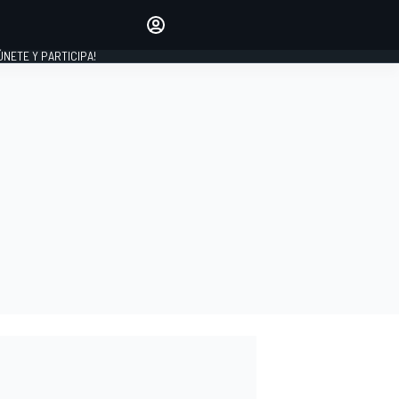
Haz que tu voz se escuche
comentando los artículos
 ÚNETE Y PARTICIPA!
INICIAR SESIÓN
EDICIÓN
ESPAÑA