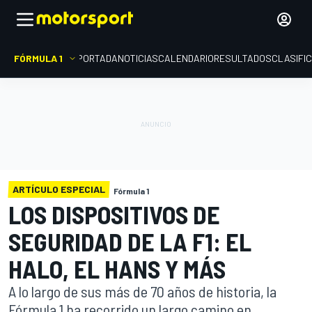
FÓRMULA 1
PORTADA
NOTICIAS
CALENDARIO
RESULTADOS
CLASIFI
ARTÍCULO ESPECIAL
Fórmula 1
LOS DISPOSITIVOS DE
SEGURIDAD DE LA F1: EL
HALO, EL HANS Y MÁS
A lo largo de sus más de 70 años de historia, la
Fórmula 1 ha recorrido un largo camino en