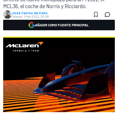
MCL36, el coche de Norris y Ricciardo.
Jose Carlos de Celis
Editado:
11 feb 2022, 20:08
AÑADIR COMO FUENTE PRINCIPAL