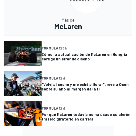
Más de
McLaren
FÓRMULA 1
23 h
Cómo la actualización de McLaren en Hungría
corrige un error de diseño
FÓRMULA 1
2 d
"Volví al coche y me eché a llorar", revela Ocon
sobre su año al margen de la F1
FÓRMULA 1
2 d
Por qué McLaren todavía no ha usado su alerón
trasero giratorio en carrera