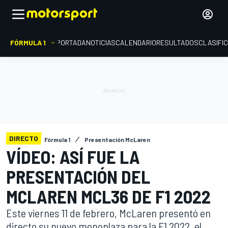
FÓRMULA 1
PORTADA
NOTICIAS
CALENDARIO
RESULTADOS
CLASIFI
DIRECTO
Fórmula 1
Presentación McLaren
VÍDEO: ASÍ FUE LA
PRESENTACIÓN DEL
MCLAREN MCL36 DE F1 2022
Este viernes 11 de febrero, McLaren presentó en
directo su nuevo monoplaza para la F1 2022, el