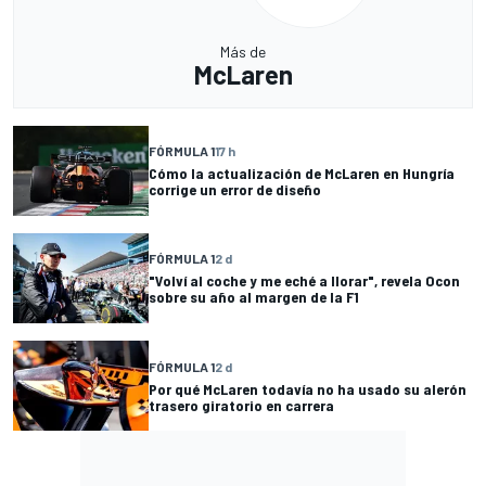
Más de
McLaren
FÓRMULA 1
17 h
Cómo la actualización de McLaren en Hungría
corrige un error de diseño
FÓRMULA 1
2 d
"Volví al coche y me eché a llorar", revela Ocon
sobre su año al margen de la F1
FÓRMULA 1
2 d
Por qué McLaren todavía no ha usado su alerón
trasero giratorio en carrera