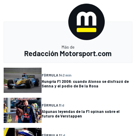
Más de
Redacción Motorsport.com
FÓRMULA 1
42 min
Hungría F1 2006: cuando Alonso se disfrazó de
Senna y el podio de De la Rosa
FÓRMULA 1
1 d
Algunas leyendas de la F1 opinan sobre el
futuro de Verstappen
FÓRMULA 1
2 d