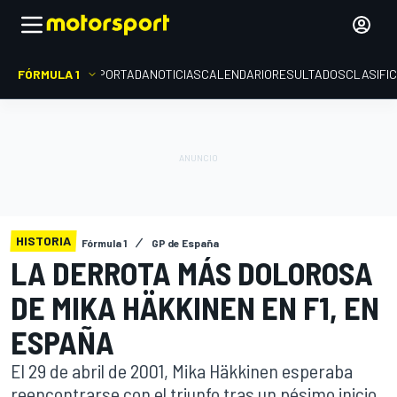
FÓRMULA 1
PORTADA
NOTICIAS
CALENDARIO
RESULTADOS
CLASIFI
HISTORIA
Fórmula 1
GP de España
LA DERROTA MÁS DOLOROSA
DE MIKA HÄKKINEN EN F1, EN
ESPAÑA
El 29 de abril de 2001, Mika Häkkinen esperaba
reencontrarse con el triunfo tras un pésimo inicio