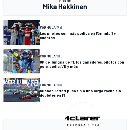
Más de
Mika Hakkinen
FÓRMULA 1
7 d
Los pilotos con más podios en Fórmula 1 y
cuántos
FÓRMULA 1
11 d
GP de Hungría de F1: los ganadores, pilotos con
pole, podio, VR y más
FÓRMULA 1
1 m
Cuando Ferrari puso fin a una larga racha sin
dobletes en F1