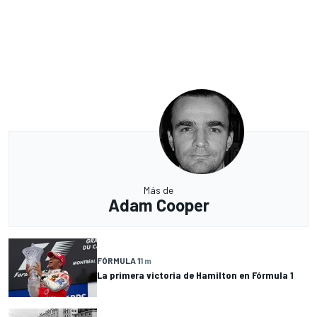
Más de
Adam Cooper
FÓRMULA 1
1 m
La primera victoria de Hamilton en Fórmula 1