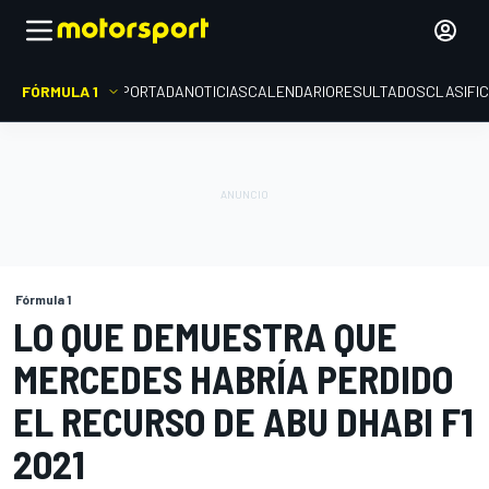
FÓRMULA 1
PORTADA
NOTICIAS
CALENDARIO
RESULTADOS
CLASIFI
Fórmula 1
LO QUE DEMUESTRA QUE
MERCEDES HABRÍA PERDIDO
EL RECURSO DE ABU DHABI F1
2021