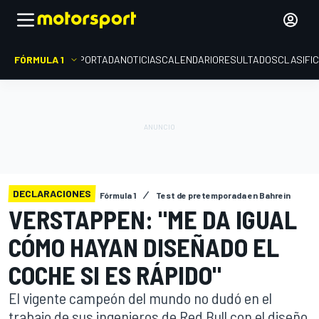
FÓRMULA 1
PORTADA
NOTICIAS
CALENDARIO
RESULTADOS
CLASIFI
DECLARACIONES
Fórmula 1
Test de pretemporada en Bahrein
VERSTAPPEN: "ME DA IGUAL
CÓMO HAYAN DISEÑADO EL
COCHE SI ES RÁPIDO"
El vigente campeón del mundo no dudó en el
trabajo de sus ingenieros de Red Bull con el diseño