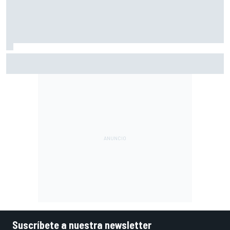
Moto2 en Silverstone – Resumen y resultados – Guevara
líder, con cinco españoles en el top 6
Suscríbete a nuestra newsletter