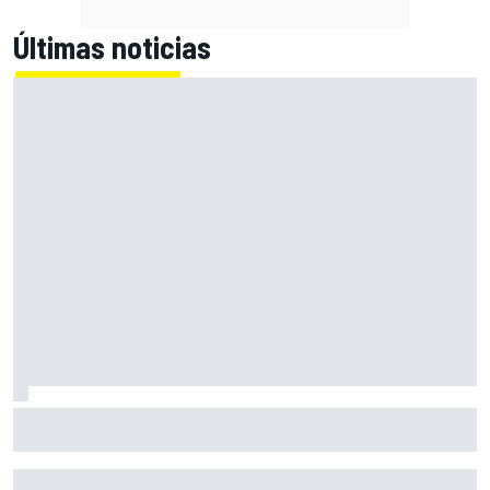
Últimas noticias
Di Giannantonio sorprende a las Aprilia para liderar el FP2
en Silverstone