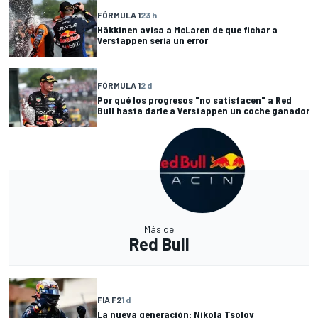
FÓRMULA 1
23 h
Häkkinen avisa a McLaren de que fichar a
Verstappen sería un error
FÓRMULA 1
2 d
Por qué los progresos "no satisfacen" a Red
Bull hasta darle a Verstappen un coche ganador
Más de
Red Bull
FIA F2
1 d
La nueva generación: Nikola Tsolov