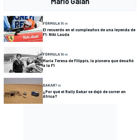
Mario Galán
FÓRMULA 1
5 m
El recuerdo en el cumpleaños de una leyenda de
F1: Niki Lauda
FÓRMULA 1
6 m
Maria Teresa de Filippis, la pionera que desafió
a la F1
DAKAR
7 m
¿Por qué el Rally Dakar se dejó de correr en
África?