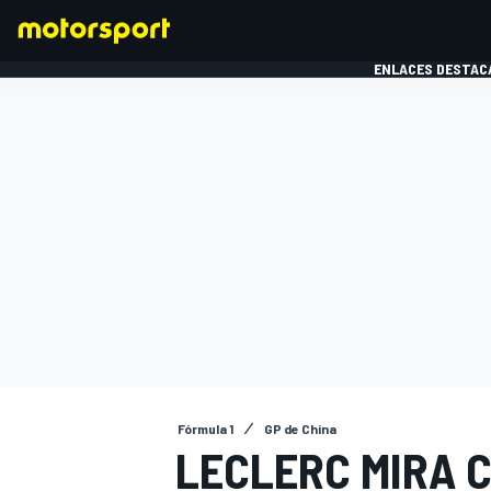
ENLACES DESTAC
FÓRMULA 1
MOTOG
Fórmula 1
GP de China
LECLERC MIRA 