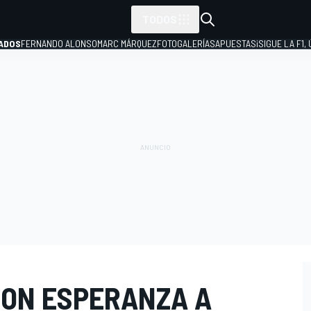
TODOS
ADOS
FERNANDO ALONSO
MARC MÁRQUEZ
FOTOGALERÍAS
APUESTAS
¡SIGUE LA F1,
P
CON ESPERANZA A