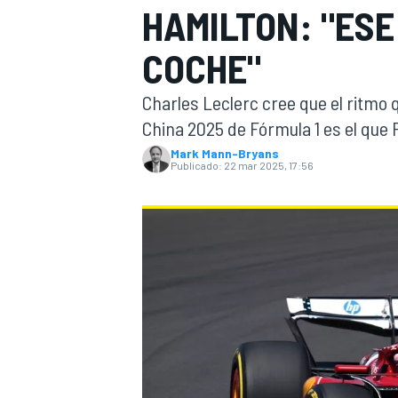
HAMILTON: "ESE
INDYCAR
WRC
COCHE"
Charles Leclerc cree que el ritmo 
China 2025 de Fórmula 1 es el que 
Mark Mann-Bryans
Publicado:
22 mar 2025, 17:56
WEC
FÓRMULA E