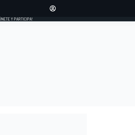
Haz que tu voz se escuche
comentando los artículos
 ÚNETE Y PARTICIPA!
INICIAR SESIÓN
EDICIÓN
ESPAÑA