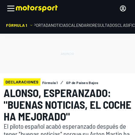
FÓRMULA 1
PORTADA
NOTICIAS
CALENDARIO
RESULTADOS
CLASIFI
DECLARACIONES
Fórmula 1
GP de Países Bajos
ALONSO, ESPERANZADO:
"BUENAS NOTICIAS, EL COCHE
HA MEJORADO"
El piloto español acabó esperanzado después de
tener "buenas noticias" porque su Aston Martin ha