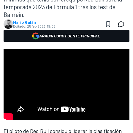
temporada 2023 de Fórmula 1 tras los test de
Bahrein.
Mario Galán
Editado:
25 feb 2023, 19:06
AÑADIR COMO FUENTE PRINCIPAL
El piloto de
Red Bull
consiguió liderar la clasificación