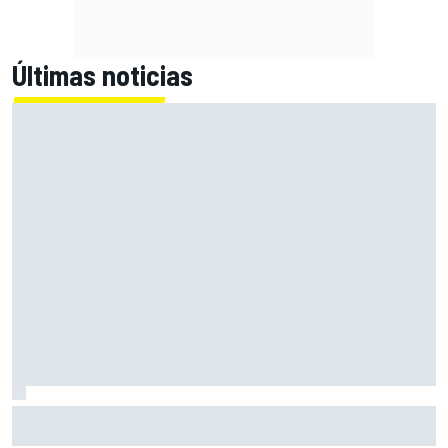
Últimas noticias
Bagnaia: "Este año no sé todo sobre mi moto, entro en
pista y simplemente piloto lo que tengo"