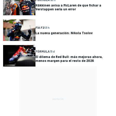
Häkkinen avisa a McLaren de que fichar a
Verstappen sería un error
FIA F2
13 h
La nueva generación: Nikola Tsolov
FÓRMULA 1
1 d
El dilema de Red Bull: más mejoras ahora,
menos margen para el resto de 2026