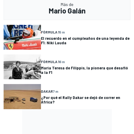
Más de
Mario Galán
FÓRMULA 1
5 m
El recuerdo en el cumpleaños de una leyenda de
F1: Niki Lauda
FÓRMULA 1
6 m
Maria Teresa de Filippis, la pionera que desafió
a la F1
DAKAR
7 m
¿Por qué el Rally Dakar se dejó de correr en
África?