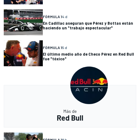
FÓRMULA 1
4 d
En Cadillac aseguran que Pérez y Bottas están
haciendo un "trabajo espectacular"
FÓRMULA 1
5 d
El último medio año de Checo Pérez en Red Bull
fue "tóxico"
Más de
Red Bull
FÓRMULA 1
8 h