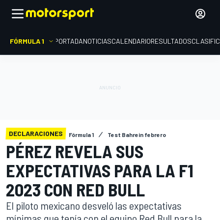
FÓRMULA 1
PORTADA
NOTICIAS
CALENDARIO
RESULTADOS
CLASIFI
DECLARACIONES
Fórmula 1
Test Bahrein febrero
PÉREZ REVELA SUS
EXPECTATIVAS PARA LA F1
2023 CON RED BULL
El piloto mexicano desveló las expectativas
mínimas que tenía con el equipo Red Bull para la