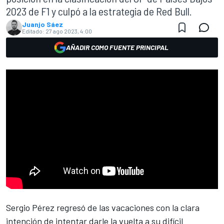
2023 de F1 y culpó a la estrategia de Red Bull.
Juanjo Sáez
Editado:
27 ago 2023, 4:00
AÑADIR COMO FUENTE PRINCIPAL
Sergio Pérez
regresó de las vacaciones con la clara
intención de intentar darle la vuelta a su difícil