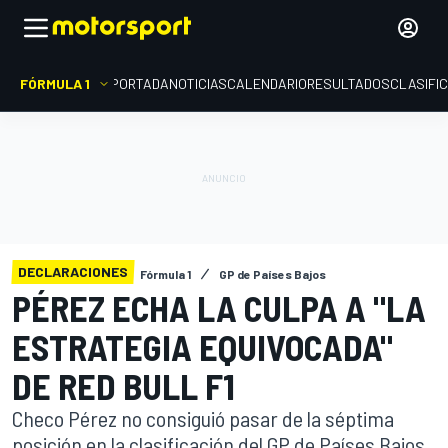
FÓRMULA 1
PORTADA
NOTICIAS
CALENDARIO
RESULTADOS
CLASIFI
DECLARACIONES
Fórmula 1
GP de Países Bajos
PÉREZ ECHA LA CULPA A "LA
ESTRATEGIA EQUIVOCADA"
DE RED BULL F1
Checo Pérez no consiguió pasar de la séptima
posición en la clasificación del GP de Países Bajos