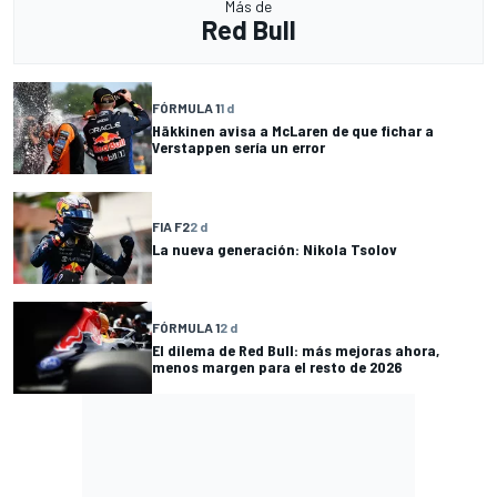
Más de
Red Bull
FÓRMULA 1
1 d
Häkkinen avisa a McLaren de que fichar a
Verstappen sería un error
FIA F2
2 d
La nueva generación: Nikola Tsolov
FÓRMULA 1
2 d
El dilema de Red Bull: más mejoras ahora,
menos margen para el resto de 2026