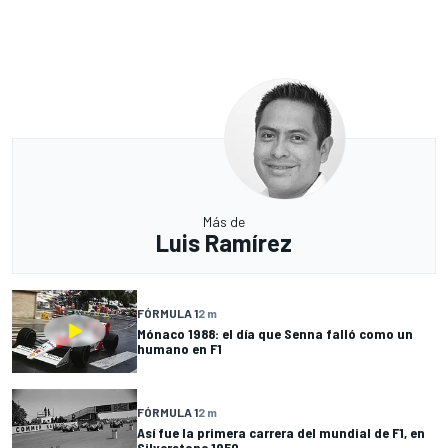
Más de
Luis Ramírez
FÓRMULA 1
2 m
Mónaco 1988: el día que Senna falló como un
humano en F1
FÓRMULA 1
2 m
Así fue la primera carrera del mundial de F1, en
Silverstone 1950