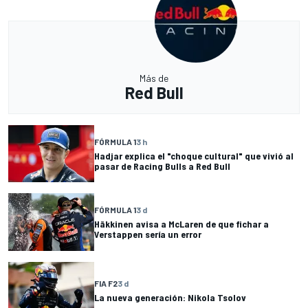
Más de
Red Bull
FÓRMULA 1
3 h
Hadjar explica el "choque cultural" que vivió al
pasar de Racing Bulls a Red Bull
FÓRMULA 1
3 d
Häkkinen avisa a McLaren de que fichar a
Verstappen sería un error
FIA F2
3 d
La nueva generación: Nikola Tsolov