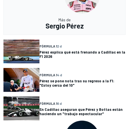
Más de
Sergio Pérez
FÓRMULA 1
2 d
Pérez explica qué está frenando a Cadillac en la
F1 2026
FÓRMULA 1
4 d
Pérez se pone nota tras su regreso a la F1:
"Estoy cerca del 10"
FÓRMULA 1
6 d
En Cadillac aseguran que Pérez y Bottas están
haciendo un "trabajo espectacular"