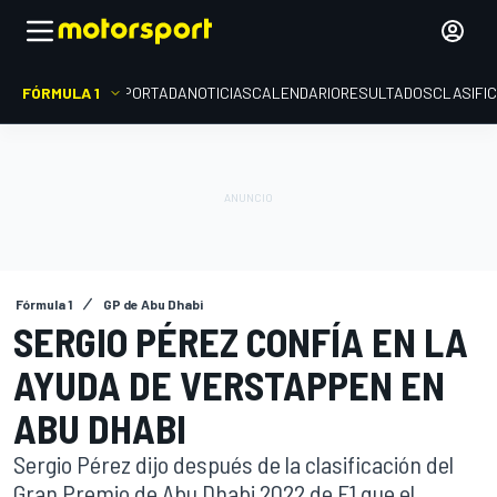
FÓRMULA 1
PORTADA
NOTICIAS
CALENDARIO
RESULTADOS
CLASIFI
Fórmula 1
GP de Abu Dhabi
SERGIO PÉREZ CONFÍA EN LA
AYUDA DE VERSTAPPEN EN
ABU DHABI
Sergio Pérez dijo después de la clasificación del
Gran Premio de Abu Dhabi 2022 de F1 que el