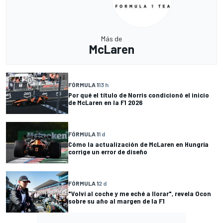
Más de
McLaren
FÓRMULA 1
13 h
Por qué el título de Norris condicionó el inicio
de McLaren en la F1 2026
FÓRMULA 1
1 d
Cómo la actualización de McLaren en Hungría
corrige un error de diseño
FÓRMULA 1
2 d
"Volví al coche y me eché a llorar", revela Ocon
sobre su año al margen de la F1