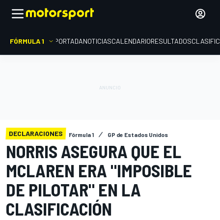
FÓRMULA 1
PORTADA
NOTICIAS
CALENDARIO
RESULTADOS
CLASIFI
DECLARACIONES
Fórmula 1
GP de Estados Unidos
NORRIS ASEGURA QUE EL
MCLAREN ERA "IMPOSIBLE
DE PILOTAR" EN LA
CLASIFICACIÓN