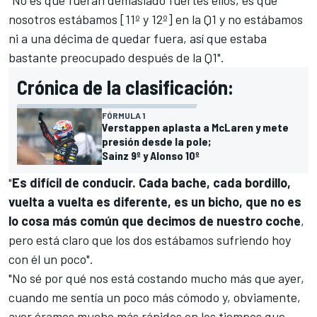
"No es que fueran demasiado fuertes ellos, es que
nosotros estábamos [11º y 12º] en la Q1 y no estábamos
ni a una décima de quedar fuera, así que estaba
bastante preocupado después de la Q1".
Crónica de la clasificación:
FÓRMULA 1
Verstappen aplasta a McLaren y mete
presión desde la pole;
Sainz 9º y Alonso 10º
"
Es difícil de conducir. Cada bache, cada bordillo,
vuelta a vuelta es diferente, es un bicho, que no es
lo cosa más común que decimos de nuestro coche
,
pero está claro que los dos estábamos sufriendo hoy
con él un poco".
"No sé por qué nos está costando mucho más que ayer,
cuando me sentía un poco más cómodo y, obviamente,
ayer éramos mucho más rápidos en los tiempos que