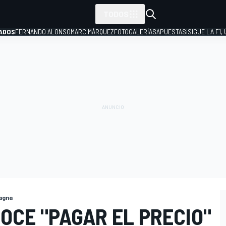
TODOS
ADOS
FERNANDO ALONSO
MARC MÁRQUEZ
FOTOGALERÍAS
APUESTAS
¡SIGUE LA F1,
P
magna
OCE "PAGAR EL PRECIO"