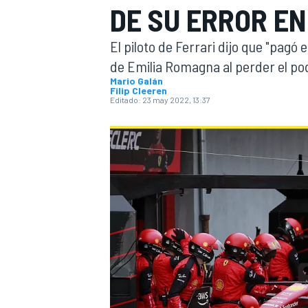
DE SU ERROR EN
INDYCAR
WRC
El piloto de Ferrari dijo que "pagó
de Emilia Romagna al perder el po
Mario Galán
Filip Cleeren
Editado:
23 may 2022, 13:37
WEC
FÓRMULA E