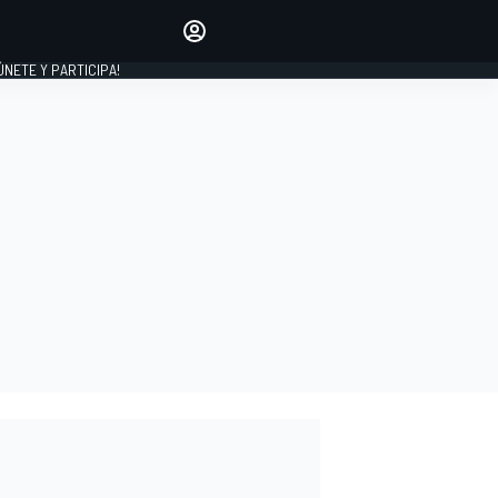
Haz que tu voz se escuche
comentando los artículos
 ÚNETE Y PARTICIPA!
INICIAR SESIÓN
EDICIÓN
ESPAÑA