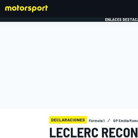
ENLACES DESTAC
FÓRMULA 1
MOTOG
DECLARACIONES
Fórmula 1
GP Emilia Ro
LECLERC RECON