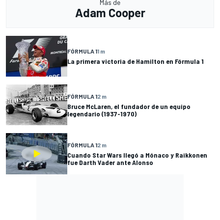
Más de
Adam Cooper
FÓRMULA 1
1 m
La primera victoria de Hamilton en Fórmula 1
FÓRMULA 1
2 m
Bruce McLaren, el fundador de un equipo
legendario (1937-1970)
FÓRMULA 1
2 m
Cuando Star Wars llegó a Mónaco y Raikkonen
fue Darth Vader ante Alonso