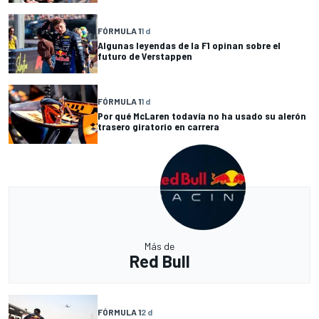
FÓRMULA 1
1 d
Algunas leyendas de la F1 opinan sobre el
futuro de Verstappen
FÓRMULA 1
1 d
Por qué McLaren todavía no ha usado su alerón
trasero giratorio en carrera
Más de
Red Bull
FÓRMULA 1
2 d