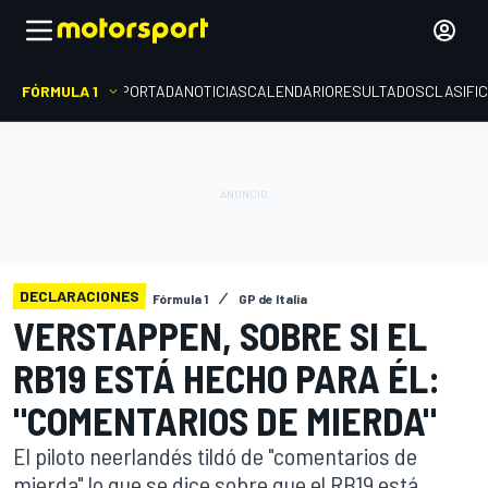
FÓRMULA 1
PORTADA
NOTICIAS
CALENDARIO
RESULTADOS
CLASIFI
DECLARACIONES
Fórmula 1
GP de Italia
VERSTAPPEN, SOBRE SI EL
RB19 ESTÁ HECHO PARA ÉL:
"COMENTARIOS DE MIERDA"
El piloto neerlandés tildó de "comentarios de
mierda" lo que se dice sobre que el RB19 está