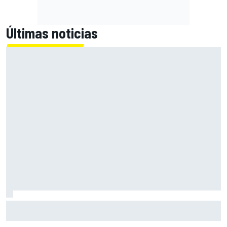
Últimas noticias
En marcha el sorteo de Ducati y Marc Márquez