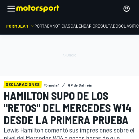
FÓRMULA 1
PORTADA
NOTICIAS
CALENDARIO
RESULTADOS
CLASIFI
DECLARACIONES
Fórmula 1
GP de Bahrein
HAMILTON SUPO DE LOS
"RETOS" DEL MERCEDES W14
DESDE LA PRIMERA PRUEBA
Lewis Hamilton comentó sus impresiones sobre el
nivel del Mercedes W14 a pocas horas de que