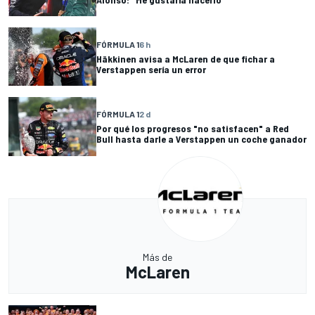
FÓRMULA 1
6 h
Häkkinen avisa a McLaren de que fichar a
Verstappen sería un error
FÓRMULA 1
2 d
Por qué los progresos "no satisfacen" a Red
Bull hasta darle a Verstappen un coche ganador
Más de
McLaren