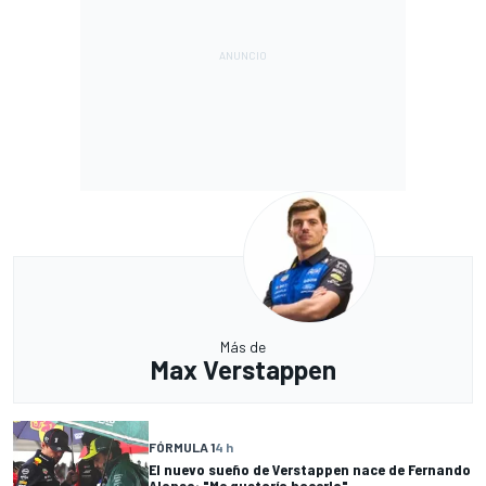
Más de
Max Verstappen
FÓRMULA 1
4 h
El nuevo sueño de Verstappen nace de Fernando
Alonso: "Me gustaría hacerlo"