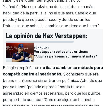
sabe, y es él quien tiene que cambiar, no yo".
Y añadió: "Max es quizá uno de los pilotos con más
habilidad de la parrilla, si no el que más. Sabe lo que
puede y lo que no puede hacer y dónde están los
límites, así que sabe los cambios que tiene que hacer".
La opinión de Max Verstappen:
FÓRMULA 1
Verstappen rechaza las críticas:
"Algunas personas son muy irritantes"
El inglés explicó que
no iba a cambiar su método para
competir contra el neerlandés
, y consideró que era
bueno mantenerse sin entrar en polémica. Admitió que
podría haber "pagado el precio" por la falta de
agresividad en ciertos escenarios, pero que los puntos
por que todo sumaba: "Creo que algo que he hecho
bien en toda mi carrera es mantenerme alejado de los