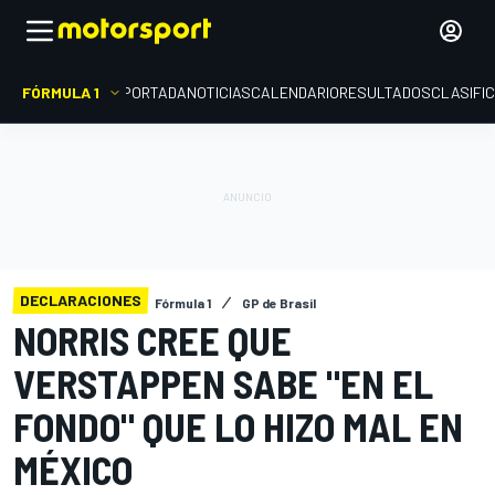
FÓRMULA 1
PORTADA
NOTICIAS
CALENDARIO
RESULTADOS
CLASIFI
DECLARACIONES
Fórmula 1
GP de Brasil
NORRIS CREE QUE
VERSTAPPEN SABE "EN EL
FONDO" QUE LO HIZO MAL EN
MÉXICO