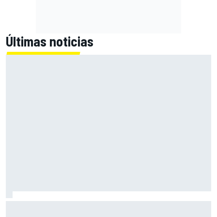
Últimas noticias
Bezzecchi: "Puede que mañana me tengan que ayudar a
subir a la moto"