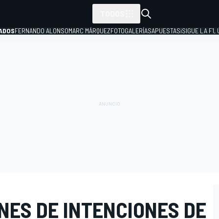
TODOS
ADOS
FERNANDO ALONSO
MARC MÁRQUEZ
FOTOGALERÍAS
APUESTAS
¡SIGUE LA F1,
P
NES DE INTENCIONES DE