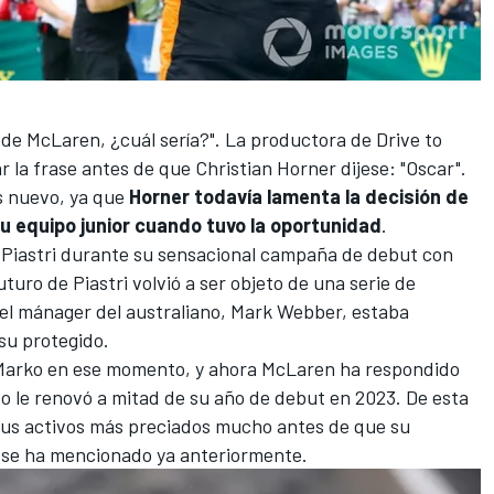
s de McLaren, ¿cuál sería?". La productora de Drive to
 la frase antes de que Christian Horner dijese: "Oscar".
s nuevo, ya que
Horner todavía lamenta la decisión de
 su equipo junior cuando tuvo la oportunidad
.
e Piastri durante su sensacional campaña de debut con
turo de Piastri volvió a ser objeto de una serie de
el mánager del australiano,
Mark Webber
, estaba
 su protegido.
e Marko en ese momento, y ahora McLaren ha respondido
o le renovó a mitad de su año de debut en 2023. De esta
sus activos más preciados mucho antes de que su
 se ha mencionado ya anteriormente.