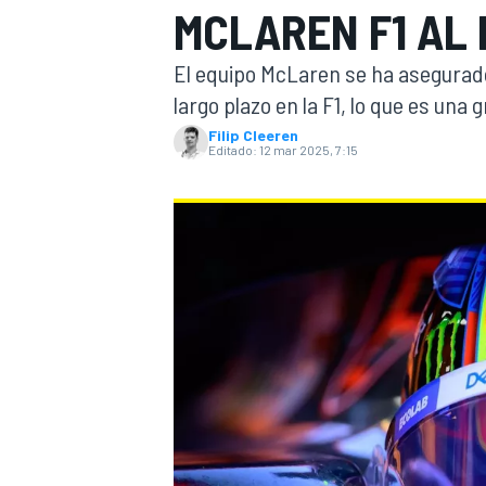
MCLAREN F1 AL 
INDYCAR
WRC
El equipo McLaren se ha asegurado 
largo plazo en la F1, lo que es una
Filip Cleeren
Editado:
12 mar 2025, 7:15
WEC
FÓRMULA E