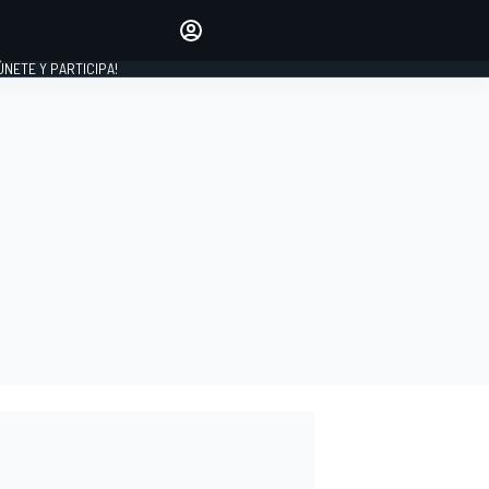
Haz que tu voz se escuche
comentando los artículos
 ÚNETE Y PARTICIPA!
INICIAR SESIÓN
EDICIÓN
ESPAÑA