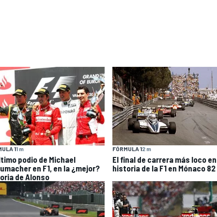
ULA 1
1 m
FÓRMULA 1
2 m
último podio de Michael
El final de carrera más loco en
umacher en F1, en la ¿mejor?
historia de la F1 en Mónaco 82
toria de Alonso