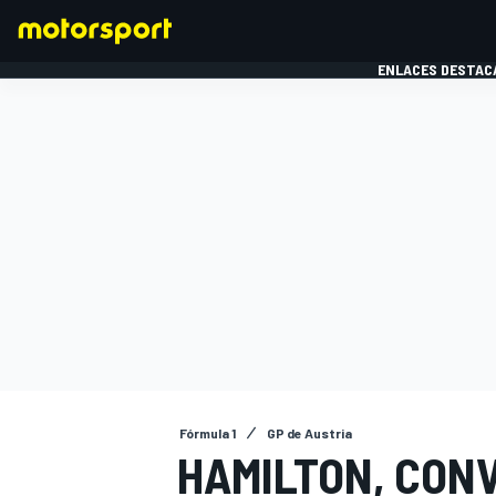
ENLACES DESTAC
FÓRMULA 1
MOTOG
Fórmula 1
GP de Austria
HAMILTON, CON