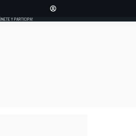
Haz que tu voz se escuche
comentando los artículos
 ÚNETE Y PARTICIPA!
INICIAR SESIÓN
EDICIÓN
ESPAÑA