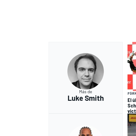
Más de
FÓRM
Luke Smith
El 
Sch
vic