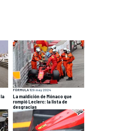
FÓRMULA 1
29 may 2024
 la
La maldición de Mónaco que
rompió Leclerc: la lista de
desgracias