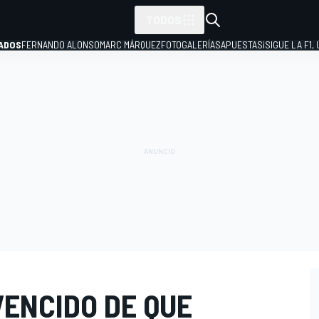
TODOS
ADOS
FERNANDO ALONSO
MARC MÁRQUEZ
FOTOGALERÍAS
APUESTAS
¡SIGUE LA F1,
P
VENCIDO DE QUE