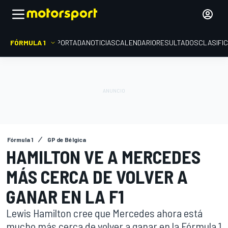
FÓRMULA 1
PORTADA
NOTICIAS
CALENDARIO
RESULTADOS
CLASIFI
Fórmula 1
GP de Bélgica
HAMILTON VE A MERCEDES
MÁS CERCA DE VOLVER A
GANAR EN LA F1
Lewis Hamilton cree que Mercedes ahora está
mucho más cerca de volver a ganar en la Fórmula 1