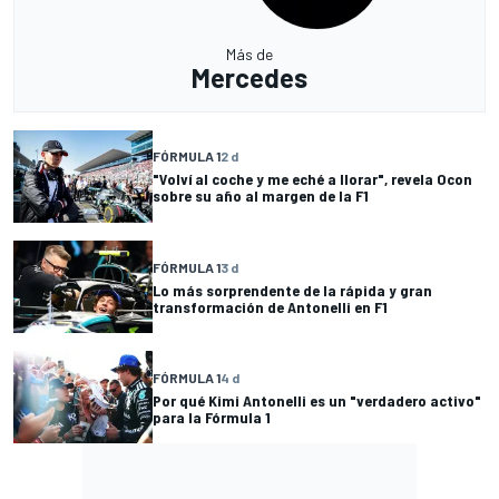
Más de
Mercedes
FÓRMULA 1
2 d
"Volví al coche y me eché a llorar", revela Ocon
sobre su año al margen de la F1
FÓRMULA 1
3 d
Lo más sorprendente de la rápida y gran
transformación de Antonelli en F1
FÓRMULA 1
4 d
Por qué Kimi Antonelli es un "verdadero activo"
para la Fórmula 1