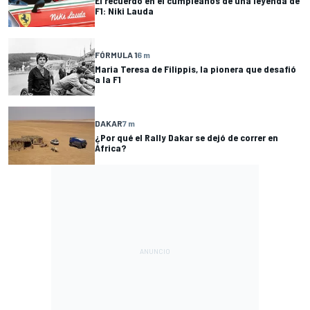
El recuerdo en el cumpleaños de una leyenda de
F1: Niki Lauda
FÓRMULA 1
6 m
Maria Teresa de Filippis, la pionera que desafió
a la F1
DAKAR
7 m
¿Por qué el Rally Dakar se dejó de correr en
África?