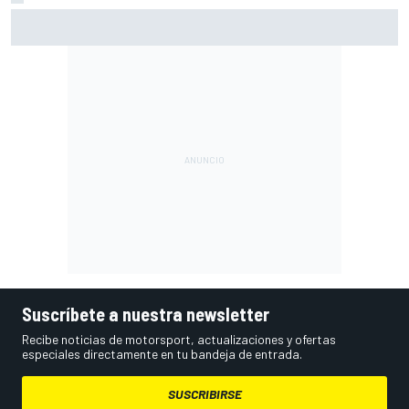
Vowles defiende el proyecto de Williams pese a sus pobres
resultados en 2026
Suscríbete a nuestra newsletter
Recibe noticias de motorsport, actualizaciones y ofertas
especiales directamente en tu bandeja de entrada.
SUSCRIBIRSE