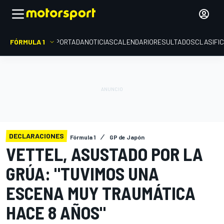
FÓRMULA 1
PORTADA
NOTICIAS
CALENDARIO
RESULTADOS
CLASIFI
DECLARACIONES
Fórmula 1
GP de Japón
VETTEL, ASUSTADO POR LA
GRÚA: "TUVIMOS UNA
ESCENA MUY TRAUMÁTICA
HACE 8 AÑOS"