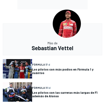
Más de
Sebastian Vettel
FÓRMULA 1
7 d
Los pilotos con más podios en Fórmula 1 y
cuántos
FÓRMULA 1
11 d
Los pilotos con las carreras más largas de F1
además de Alonso