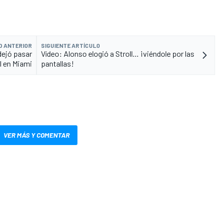
O ANTERIOR
SIGUIENTE ARTÍCULO
dejó pasar
Vídeo: Alonso elogió a Stroll... ¡viéndole por las
l en Miami
pantallas!
VER MÁS Y COMENTAR