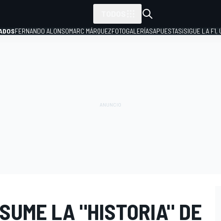
TODOS
ADOS
FERNANDO ALONSO
MARC MÁRQUEZ
FOTOGALERÍAS
APUESTAS
¡SIGUE LA F1,
P
SUME LA "HISTORIA" DE