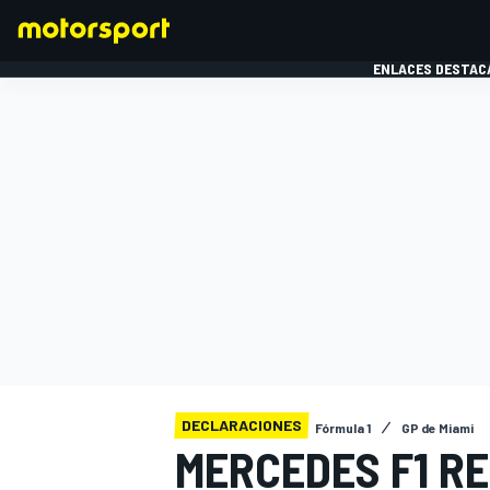
ENLACES DESTAC
FÓRMULA 1
MOTOG
DECLARACIONES
Fórmula 1
GP de Miami
MERCEDES F1 RE