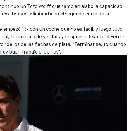
", continuó un Toto Wolff que también alabó la capacidad
ués de caer eliminado
en el segundo corte de la
 empezó 13º con un coche que no es fácil, y luego tuvo
inal, tenía ritmo de verdad, y después adelantó al Ferrari
ctor de los de las flechas de plata. "Terminar sexto cuando
uy buen trabajo el de hoy".