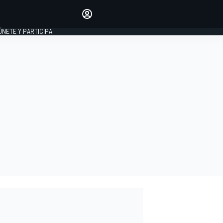
Haz que tu voz se escuche
comentando los artículos
 ÚNETE Y PARTICIPA!
INICIAR SESIÓN
EDICIÓN
ESPAÑA