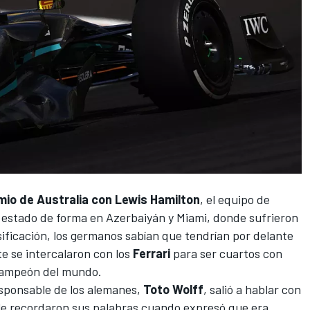
mio de Australia con Lewis Hamilton
, el equipo de
estado de forma en Azerbaiyán y Miami, donde sufrieron
ificación, los germanos sabían que tendrían por delante
te se intercalaron con los
Ferrari
para ser cuartos con
campeón del mundo.
esponsable de los alemanes,
Toto Wolff
, salió a hablar con
le recordaron sus palabras cuando expresó que era