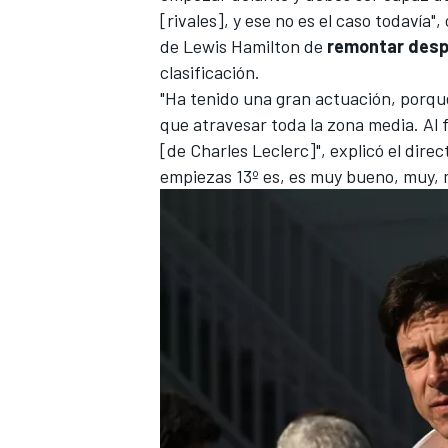
[rivales], y ese no es el caso todavía
de
Lewis Hamilton
de
remontar desp
clasificación.
"Ha tenido una gran actuación, porque
que atravesar toda la zona media. Al f
[de Charles Leclerc]", explicó el dire
empiezas 13º es, es muy bueno, muy, m
MÁS CATEGORÍAS