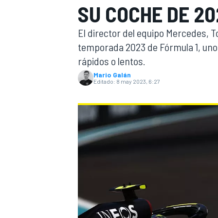
SU COCHE DE 20
INDYCAR
WRC
El director del equipo Mercedes, To
temporada 2023 de Fórmula 1, uno
rápidos o lentos.
Mario Galán
Editado:
8 may 2023, 6:27
WEC
FÓRMULA E