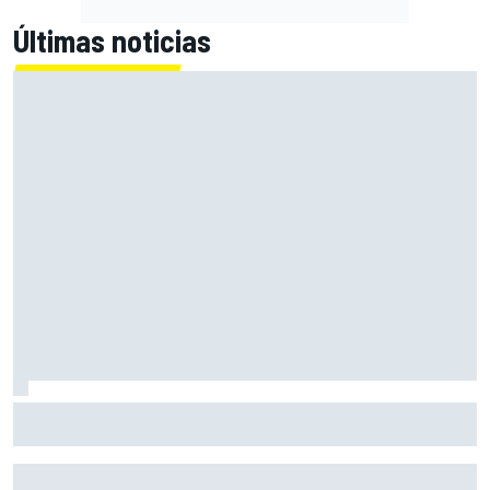
Últimas noticias
Acosta: "Hasta final de año soy piloto de KTM y lo daré
todo para conseguir mi primera victoria"