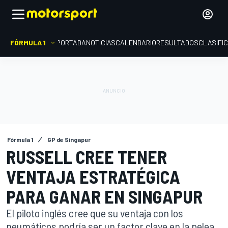
FÓRMULA 1
PORTADA
NOTICIAS
CALENDARIO
RESULTADOS
CLASIFI
Fórmula 1
GP de Singapur
RUSSELL CREE TENER
VENTAJA ESTRATÉGICA
PARA GANAR EN SINGAPUR
El piloto inglés cree que su ventaja con los
neumáticos podría ser un factor clave en la pelea