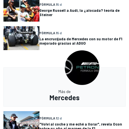
FÓRMULA 1
5 d
George Russell a Audi, la ¿alocada? teoría de
Steiner
FÓRMULA 1
5 d
La encrucijada de Mercedes con su motor de F1
mejorado gracias al ADUO
Más de
Mercedes
FÓRMULA 1
2 d
"Volví al coche y me eché a llorar", revela Ocon
sobre su año al margen de la F1