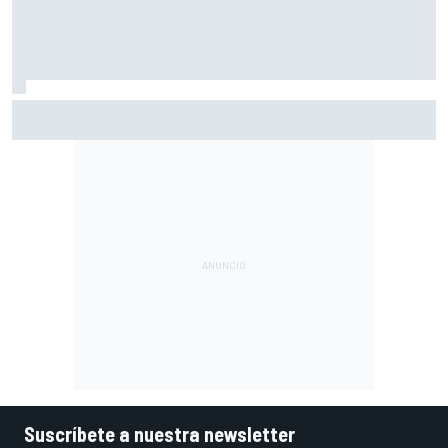
¿Debería la F1 prohibir los algoritmos de los motores? Por
qué la FIA dice que no
Suscríbete a nuestra newsletter