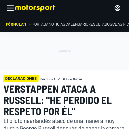
FÓRMULA 1
PORTADA
NOTICIAS
CALENDARIO
RESULTADOS
CLASIFI
DECLARACIONES
Fórmula 1
GP de Qatar
VERSTAPPEN ATACA A
RUSSELL: "HE PERDIDO EL
RESPETO POR ÉL"
El piloto neerlandés atacó de una manera muy
dura a George Russell después de ganar la carrera