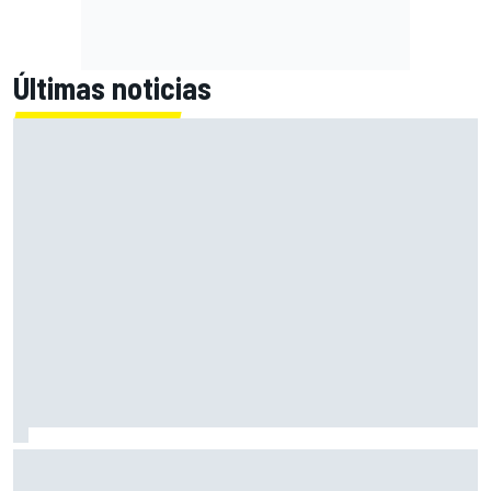
Últimas noticias
Alex Márquez lidera el Warm Up en Silverstone