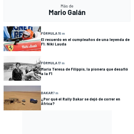
Más de
Mario Galán
FÓRMULA 1
5 m
El recuerdo en el cumpleaños de una leyenda de
F1: Niki Lauda
FÓRMULA 1
7 m
Maria Teresa de Filippis, la pionera que desafió
a la F1
DAKAR
7 m
¿Por qué el Rally Dakar se dejó de correr en
África?