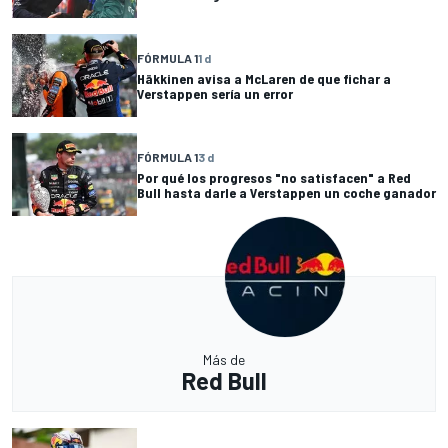
FÓRMULA 1
1 d
Häkkinen avisa a McLaren de que fichar a
Verstappen sería un error
FÓRMULA 1
3 d
Por qué los progresos "no satisfacen" a Red
Bull hasta darle a Verstappen un coche ganador
Más de
Red Bull