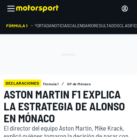
FÓRMULA 1
PORTADA
NOTICIAS
CALENDARIO
RESULTADOS
CLASIFI
DECLARACIONES
Fórmula 1
GP de Mónaco
ASTON MARTIN F1 EXPLICA
LA ESTRATEGIA DE ALONSO
EN MÓNACO
El director del equipo Aston Martin, Mike Krack,
explicó quiénes tomaron la decisión de parar con