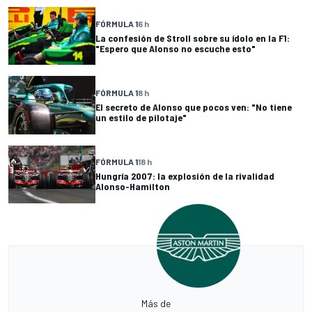
FÓRMULA 1
6 h
La confesión de Stroll sobre su ídolo en la F1:
"Espero que Alonso no escuche esto"
FÓRMULA 1
8 h
El secreto de Alonso que pocos ven: "No tiene
un estilo de pilotaje"
FÓRMULA 1
18 h
Hungría 2007: la explosión de la rivalidad
Alonso-Hamilton
Más de