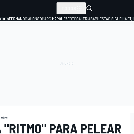
TODOS
ADOS
FERNANDO ALONSO
MARC MÁRQUEZ
FOTOGALERÍAS
APUESTAS
¡SIGUE LA F1,
P
Bajos
 "RITMO" PARA PELEAR