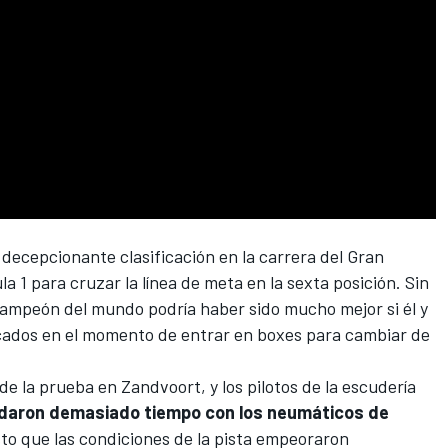
 decepcionante clasificación en la carrera del
Gran
la 1
para cruzar la línea de meta en la sexta posición. Sin
campeón del mundo podría haber sido mucho mejor si él y
ados en el momento de entrar en boxes para cambiar de
o de la prueba en
Zandvoort
, y los pilotos de la escudería
daron demasiado tiempo con los neumáticos de
esto que las condiciones de la pista empeoraron