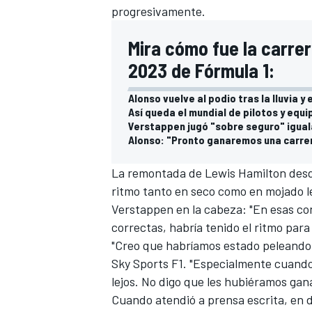
progresivamente.
Mira cómo fue la carre
2023 de Fórmula 1:
Alonso vuelve al podio tras la lluvia y
Así queda el mundial de pilotos y equ
Verstappen jugó "sobre seguro" iguala
Alonso: "Pronto ganaremos una carre
La remontada de
Lewis Hamilton
desde
ritmo tanto en seco como en mojado l
Verstappen
en la cabeza: "En esas co
correctas, habría tenido el ritmo para 
"Creo que habríamos estado peleando 
Sky Sports F1
. "Especialmente cuando
lejos. No digo que les hubiéramos ga
Cuando atendió a prensa escrita, en