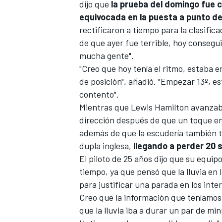
dijo que
la prueba del domingo fue 
equivocada en la puesta a punto d
rectificaron a tiempo para la clasifica
de que ayer fue terrible, hoy conseg
mucha gente".
"Creo que hoy tenía el ritmo, estaba e
de posición", añadió. "Empezar 13º, es
contento".
Mientras que Lewis Hamilton avanza
dirección después de que un toque en l
MÁS CATEGORÍAS
además de que la escudería también t
dupla inglesa,
llegando a perder 20
El piloto de 25 años dijo que su equip
tiempo, ya que pensó que la lluvia en 
para justificar una parada en los int
Creo que la información que teníamos
que la lluvia iba a durar un par de mi