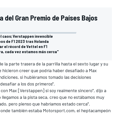
ra del Gran Premio de Países Bajos
 el caos; Verstappen invencible
ipos de F1 2023 tras Holanda
r el récord de Vettel en F1
ra, cada vez estamos más cerca"
 la parte trasera de la parrilla hasta el sexto lugar y su
e hicieron creer que podría haber desafiado a
Max
ndiciones, si hubiéramos tomado las decisiones
desafiar a los dos primeros".
con Max [Verstappen] si soy realmente sincero", dijo a
 llegamos a la pista seca, creo que no estábamos muy
nado, pero pienso que habríamos estado cerca".
 donde también estaba
Motorsport.com
, el heptacampeón