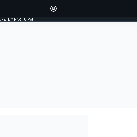
Haz que tu voz se escuche
comentando los artículos
 ÚNETE Y PARTICIPA!
INICIAR SESIÓN
EDICIÓN
ESPAÑA