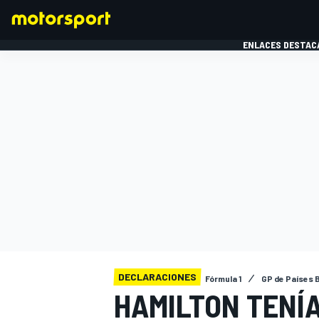
ENLACES DESTAC
FÓRMULA 1
MOTOG
DECLARACIONES
Fórmula 1
GP de Países 
HAMILTON TENÍA