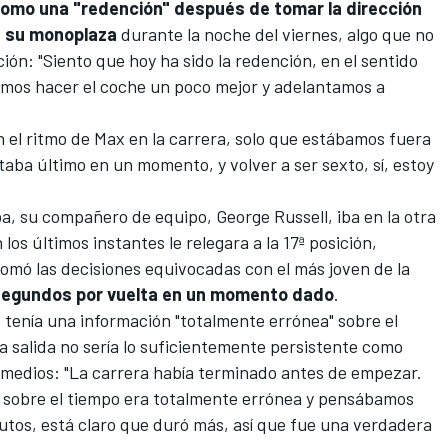
como una "redención" después de tomar la dirección
e su monoplaza
durante la noche del viernes, algo que no
ción: "Siento que hoy ha sido la redención, en el sentido
uimos hacer el coche un poco mejor y adelantamos a
n el ritmo de Max en la carrera, solo que estábamos fuera
taba último en un momento, y volver a ser sexto, sí, estoy
ba, su compañero de equipo,
George Russell
, iba en la otra
os últimos instantes le relegara a la 17ª posición,
omó las decisiones equivocadas con el más joven de la
 segundos por vuelta en un momento dado
.
o tenía una información "totalmente errónea" sobre el
la salida no sería lo suficientemente persistente como
ermedios: "La carrera había terminado antes de empezar.
 sobre el tiempo era totalmente errónea y pensábamos
nutos, está claro que duró más, así que fue una verdadera