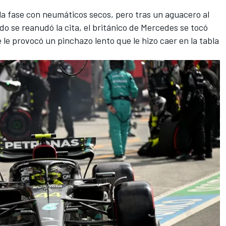
la fase con neumáticos secos, pero tras un aguacero al
do se reanudó la cita, el británico de Mercedes se tocó
e le provocó un pinchazo lento que le hizo caer en la tabla