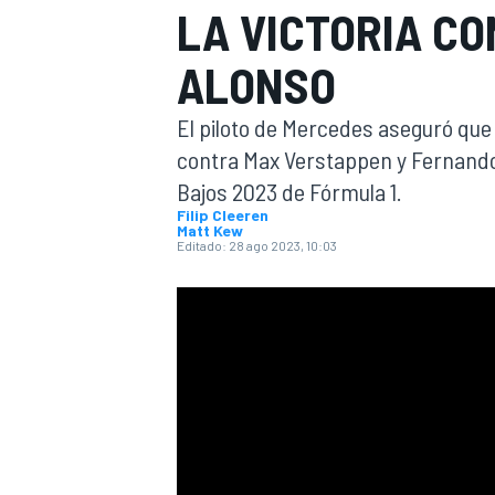
LA VICTORIA C
INDYCAR
WRC
ALONSO
El piloto de Mercedes aseguró que
contra Max Verstappen y Fernando 
Bajos 2023 de Fórmula 1.
Filip Cleeren
Matt Kew
Editado:
28 ago 2023, 10:03
WEC
FÓRMULA E