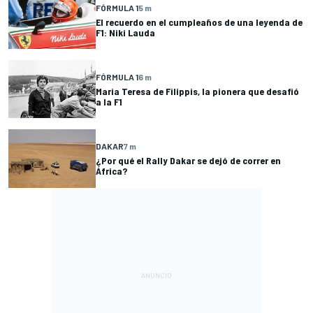
FÓRMULA 1
5 m
El recuerdo en el cumpleaños de una leyenda de
F1: Niki Lauda
FÓRMULA 1
6 m
Maria Teresa de Filippis, la pionera que desafió
a la F1
DAKAR
7 m
¿Por qué el Rally Dakar se dejó de correr en
África?