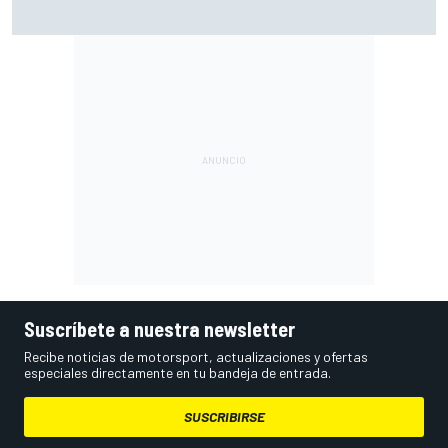
Por qué los progresos "no satisfacen" a Red Bull hasta
darle a Verstappen un coche ganador
Suscríbete a nuestra newsletter
Recibe noticias de motorsport, actualizaciones y ofertas
especiales directamente en tu bandeja de entrada.
SUSCRIBIRSE