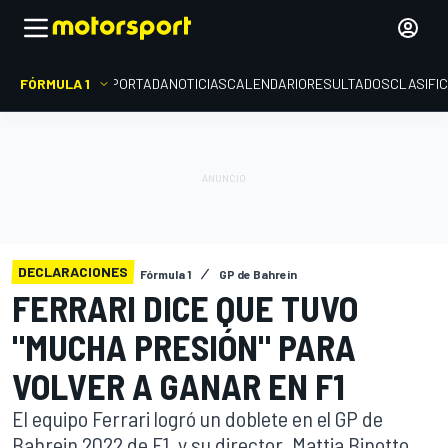
FÓRMULA 1
PORTADA
NOTICIAS
CALENDARIO
RESULTADOS
CLASIFI
DECLARACIONES
Fórmula 1
GP de Bahrein
FERRARI DICE QUE TUVO
"MUCHA PRESIÓN" PARA
VOLVER A GANAR EN F1
El equipo Ferrari logró un doblete en el GP de
Bahrein 2022 de F1, y su director, Mattia Binotto,