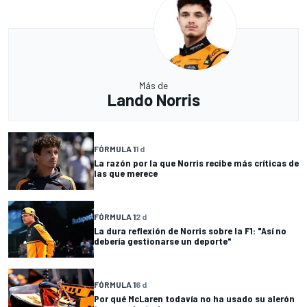
Más de
Lando Norris
FÓRMULA 1
1 d
La razón por la que Norris recibe más críticas de
las que merece
FÓRMULA 1
2 d
La dura reflexión de Norris sobre la F1: "Así no
debería gestionarse un deporte"
FÓRMULA 1
6 d
Por qué McLaren todavía no ha usado su alerón