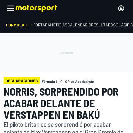
FÓRMULA 1
PORTADA
NOTICIAS
CALENDARIO
RESULTADOS
CLASIFI
DECLARACIONES
Fórmula 1
GP de Azerbaiyán
NORRIS, SORPRENDIDO POR
ACABAR DELANTE DE
VERSTAPPEN EN BAKÚ
El piloto británico se sorprendió por acabar
delante de Max Verstappen en el Gran Premio de