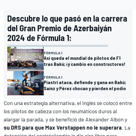
Descubre lo que pasó en la carrera
del Gran Premio de Azerbaiyán
2024 de Fórmula 1:
FÓRMULA 1
Así queda el mundial de pilotos de F1
tras Bakú; ¡y cambio en constructores!
FÓRMULA 1
Piastri ataca, defiende y gana en Bakú;
Sainz y Pérez chocan y pierden el podio
Con una estrategia alternativa, el inglés se colocó entre
los pilotos de cabeza con los neumáticos duros al
alargar la parada, y se benefició de
Alexander Albon
y
su DRS para que Max Verstappen no le superara
. La
detención del anglotailandés le dio aire libre para