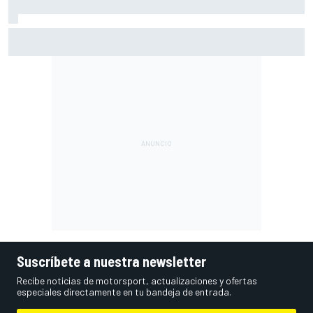
El gran dilema de Ferrari según un experto: ¿libertad a sus
pilotos o pensar ya en el Mundial?
Suscríbete a nuestra newsletter
Recibe noticias de motorsport, actualizaciones y ofertas
especiales directamente en tu bandeja de entrada.