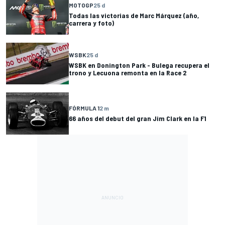
MOTOGP
25 d
Todas las victorias de Marc Márquez (año,
carrera y foto)
WSBK
25 d
WSBK en Donington Park - Bulega recupera el
trono y Lecuona remonta en la Race 2
FÓRMULA 1
2 m
66 años del debut del gran Jim Clark en la F1