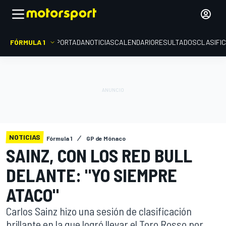
FÓRMULA 1
PORTADA
NOTICIAS
CALENDARIO
RESULTADOS
CLASIFI
NOTICIAS
Fórmula 1
GP de Mónaco
SAINZ, CON LOS RED BULL
DELANTE: "YO SIEMPRE
ATACO"
Carlos Sainz hizo una sesión de clasificación
brillante en la que logró llevar el Toro Rosso por