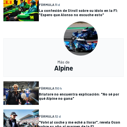
FÓRMULA 1
1 d
La confesión de Stroll sobre su ídolo en la F1:
"Espero que Alonso no escuche esto"
Más de
Alpine
FÓRMULA 1
10 h
Briatore no encuentra explicación: "No sé por
qué Alpine no gana"
FÓRMULA 1
2 d
"Volví al coche y me eché a llorar", revela Ocon
sobre su año al margen de la F1