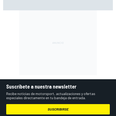
El gran dilema de Ferrari según un experto: ¿libertad a sus
pilotos o pensar ya en el Mundial?
Suscríbete a nuestra newsletter
Recibe noticias de motorsport, actualizaciones y ofertas
especiales directamente en tu bandeja de entrada.
SUSCRIBIRSE