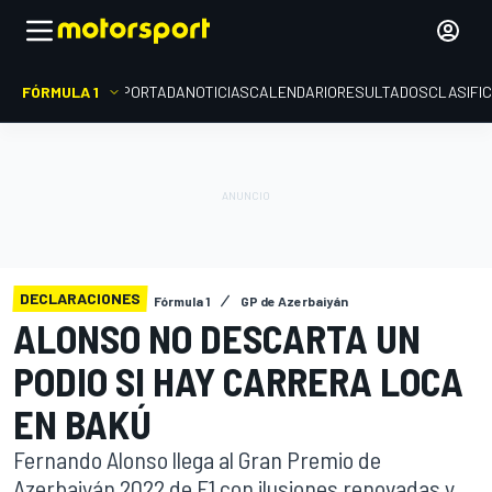
FÓRMULA 1
PORTADA
NOTICIAS
CALENDARIO
RESULTADOS
CLASIFI
DECLARACIONES
Fórmula 1
GP de Azerbaiyán
ALONSO NO DESCARTA UN
PODIO SI HAY CARRERA LOCA
EN BAKÚ
Fernando Alonso llega al Gran Premio de
Azerbaiyán 2022 de F1 con ilusiones renovadas y