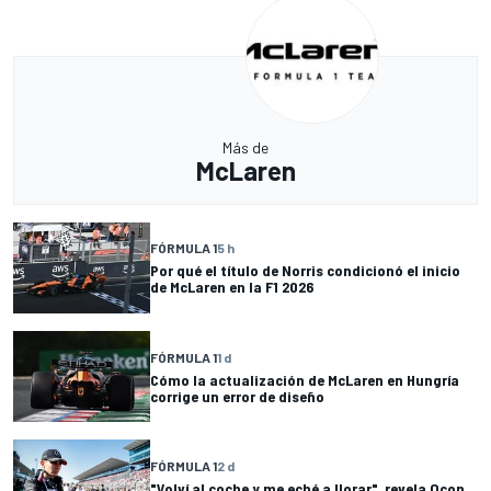
Más de
McLaren
FÓRMULA 1
5 h
Por qué el título de Norris condicionó el inicio
de McLaren en la F1 2026
FÓRMULA 1
1 d
Cómo la actualización de McLaren en Hungría
corrige un error de diseño
FÓRMULA 1
2 d
"Volví al coche y me eché a llorar", revela Ocon