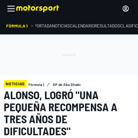
FÓRMULA 1
PORTADA
NOTICIAS
CALENDARIO
RESULTADOS
CLASIFI
NOTICIAS
Fórmula 1
GP de Abu Dhabi
ALONSO, LOGRÓ "UNA
PEQUEÑA RECOMPENSA A
TRES AÑOS DE
DIFICULTADES"