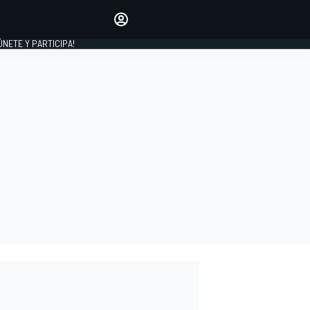
Haz que tu voz se escuche
comentando los artículos
 ÚNETE Y PARTICIPA!
INICIAR SESIÓN
EDICIÓN
ESPAÑA