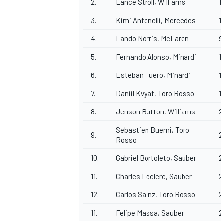
2.
Lance Stroll, Williams
3.
Kimi Antonelli, Mercedes
4.
Lando Norris, McLaren
5.
Fernando Alonso, Minardi
6.
Esteban Tuero, Minardi
7.
Daniil Kvyat, Toro Rosso
8.
Jenson Button, Williams
Sebastien Buemi, Toro
9.
Rosso
10.
Gabriel Bortoleto, Sauber
11.
Charles Leclerc, Sauber
12.
Carlos Sainz, Toro Rosso
11.
Felipe Massa, Sauber