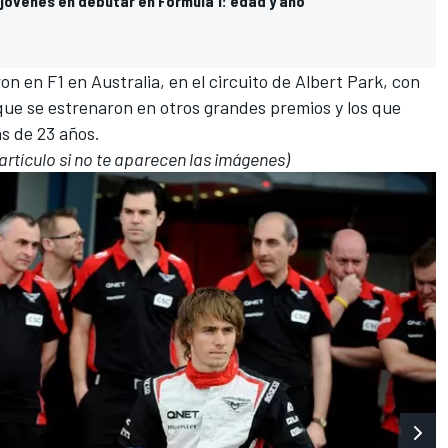
jóvenes en debutar en Fórmula 1: edad y año
on en F1 en Australia, en el
circuito de Albert Park
, con
que se estrenaron en otros grandes premios y los que
s de 23 años.
l artículo si no te aparecen las imágenes)