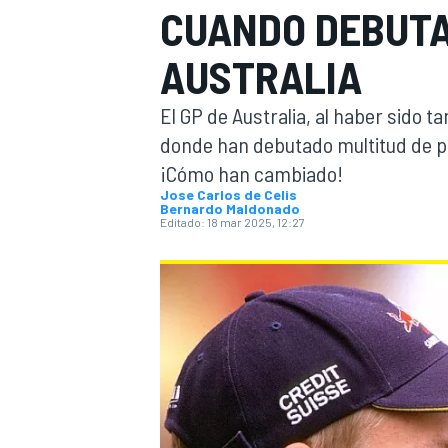
CUANDO DEBUTA
INDYCAR
WRC
AUSTRALIA
El GP de Australia, al haber sido t
donde han debutado multitud de pi
¡Cómo han cambiado!
Jose Carlos de Celis
Bernardo Maldonado
Editado:
18 mar 2025, 12:27
WEC
FÓRMULA E