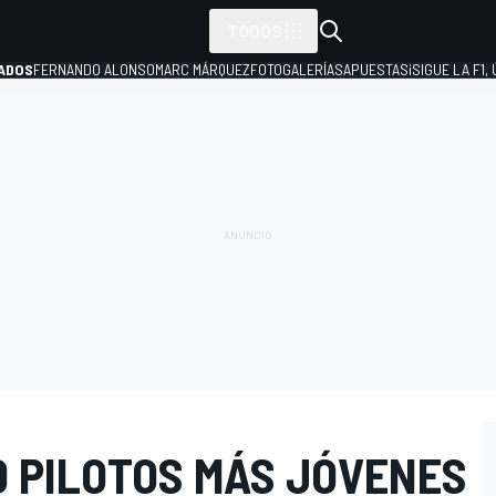
TODOS
ADOS
FERNANDO ALONSO
MARC MÁRQUEZ
FOTOGALERÍAS
APUESTAS
¡SIGUE LA F1,
P
0 PILOTOS MÁS JÓVENES