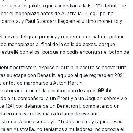
onsejo a los pilotos que ascendían a la F1. "Mi debut fue
bar el monoplaza antes de Australia. El equipo iba
carrota, y Paul Stoddart llegó en el último momento y
l jueves del gran premio, y recuerdo que salí del pitlane
a de monoplazas al final de la calle de boxes, porque
 estrellé con ellos, porque no podía encontrar el botón de
ebut perfecto!", explicó el que a la postre se convertiría
as su etapa con Renault, equipo al que regresó en 2021
e antes de marcharse a
Aston Martin
.
l asturiano, que en la clasificación de aquel
GP de
ndo a su compañero, a un
Prost
y a un
Jaguar
, sobrevivió
ue 12º [por delante de un
Benetton
], completando un
ía en dos carreras más a lo largo de ese año.
streno, Alonso concluyó: "Todo pasó muy rápido, esos
ra en Australia, no teníamos simuladores, no conocía el