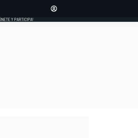
Haz que tu voz se escuche
comentando los artículos
 ÚNETE Y PARTICIPA!
INICIAR SESIÓN
EDICIÓN
ESPAÑA