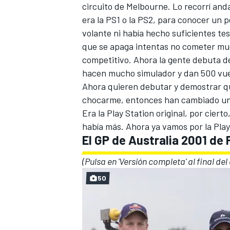
circuito de Melbourne. Lo recorrí andan
era la PS1 o la PS2, para conocer un 
volante ni había hecho suficientes tes
que se apaga intentas no cometer mu
competitivo. Ahora la gente debuta d
hacen mucho simulador y dan 500 vuel
Ahora quieren debutar y demostrar qu
chocarme, entonces han cambiado un 
Era la Play Station original, por cier
había más. Ahora ya vamos por la Play
MÁS CATEGORÍAS
El GP de Australia 2001 de
(Pulsa en 'Versión completa' al final de
50