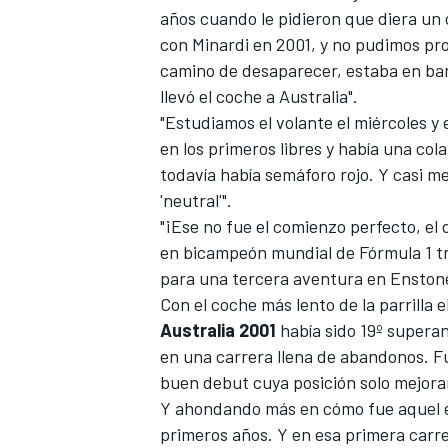
años cuando le pidieron que diera un c
con Minardi en 2001, y no pudimos pro
camino de desaparecer, estaba en ban
llevó el coche a Australia".
"Estudiamos el volante el miércoles y e
en los primeros libres y había una col
todavía había semáforo rojo. Y casi me
'neutral'".
"¡Ese no fue el comienzo perfecto, el d
en bicampeón mundial de Fórmula 1 tr
para una tercera aventura en Enston
Con el coche más lento de la parrilla e
Australia 2001
había sido 19º supera
en una carrera llena de abandonos. F
buen debut cuya posición solo mejorar
Y ahondando más en cómo fue aquel e
primeros años. Y en esa primera carre