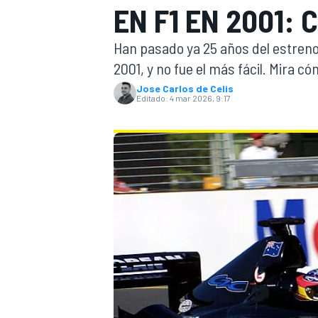
EN F1 EN 2001: 
INDYCAR
WRC
Han pasado ya 25 años del estreno
2001, y no fue el más fácil. Mira c
Jose Carlos de Celis
Editado:
4 mar 2026, 9:17
WEC
FÓRMULA E