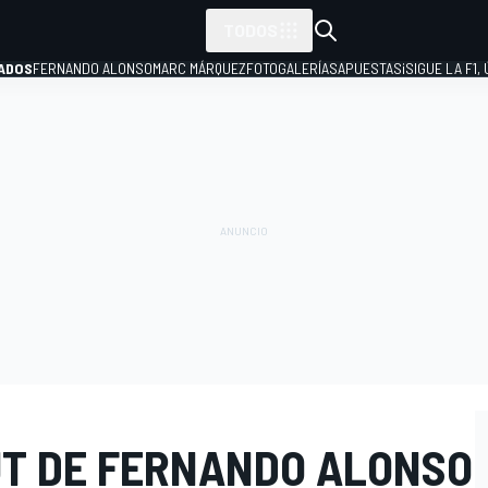
TODOS
ADOS
FERNANDO ALONSO
MARC MÁRQUEZ
FOTOGALERÍAS
APUESTAS
¡SIGUE LA F1,
P
BUT DE FERNANDO ALONSO