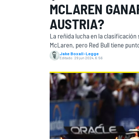
MCLAREN GANAR
INDYCAR
WRC
AUSTRIA?
La reñida lucha en la clasificación
McLaren, pero Red Bull tiene punt
Jake Boxall-Legge
Editado:
29 jun 2024, 6:56
WEC
FÓRMULA E