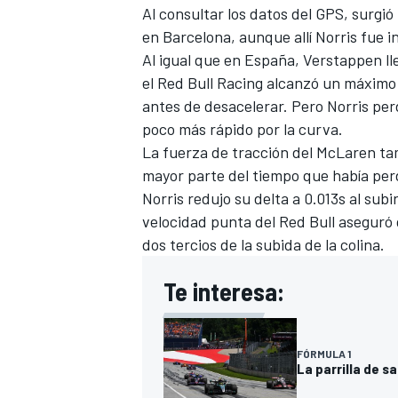
Al consultar los datos del GPS, surgió
en Barcelona, aunque allí
Norris fue i
Al igual que en España, Verstappen ll
el
Red Bull Racing
alcanzó un máximo d
antes de desacelerar. Pero Norris perd
poco más rápido por la curva.
La fuerza de tracción del McLaren ta
mayor parte del tiempo que había perdi
Norris redujo su delta a 0.013s al sub
velocidad punta del Red Bull aseguró
dos tercios de la subida de la colina.
Te interesa:
FÓRMULA 1
La parrilla de s