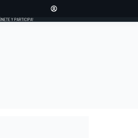
Haz que tu voz se escuche
comentando los artículos
 ÚNETE Y PARTICIPA!
INICIAR SESIÓN
EDICIÓN
ESPAÑA