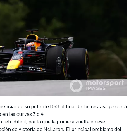
neficiar de su potente DRS al final de las rectas, que será
 en las curvas 3 o 4.
reto difícil, por lo que la primera vuelta en ese
pción de victoria de McLaren. El principal problema del