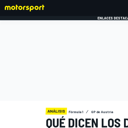
ENLACES DESTAC
FÓRMULA 1
MOTOG
ANÁLISIS
Fórmula 1
GP de Austria
QUÉ DICEN LOS 