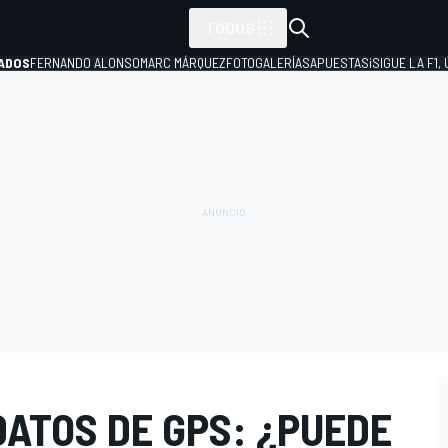
TODOS
ADOS
FERNANDO ALONSO
MARC MÁRQUEZ
FOTOGALERÍAS
APUESTAS
¡SIGUE LA F1,
P
DATOS DE GPS: ¿PUEDE