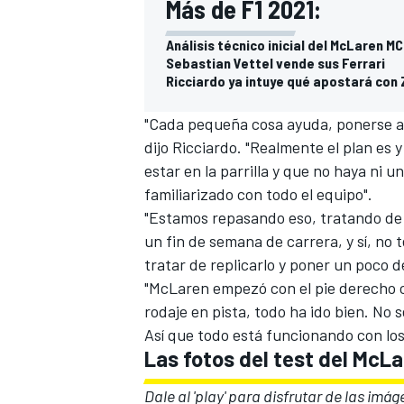
Más de F1 2021:
Análisis técnico inicial del McLaren 
Sebastian Vettel vende sus Ferrari
Ricciardo ya intuye qué apostará con 
"Cada pequeña cosa ayuda, ponerse al 
dijo Ricciardo. "Realmente el plan es y
estar en la parrilla y que no haya ni 
familiarizado con todo el equipo".
"Estamos repasando eso, tratando de 
MÁS CATEGORÍAS
un fin de semana de carrera, y sí, n
tratar de replicarlo y poner un poco 
"McLaren empezó con el pie derecho co
rodaje en pista, todo ha ido bien. No
Así que todo está funcionando con los
Las fotos del test del McL
Dale al 'play' para disfrutar de las imá