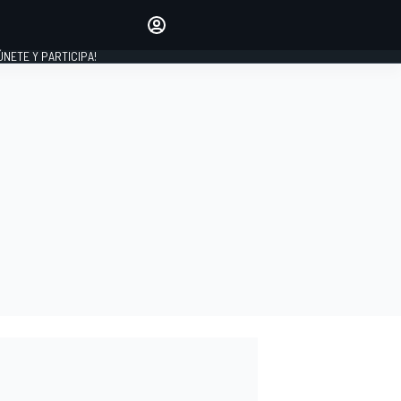
Haz que tu voz se escuche
comentando los artículos
 ÚNETE Y PARTICIPA!
INICIAR SESIÓN
EDICIÓN
ESPAÑA