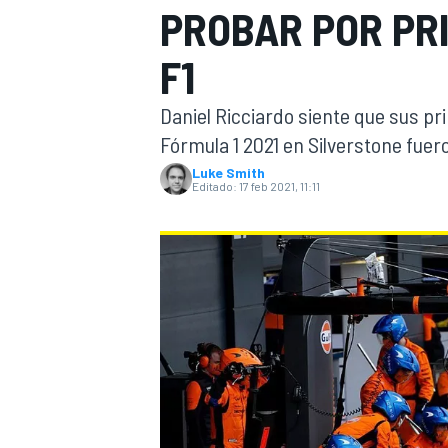
PROBAR POR PR
INDYCAR
WRC
F1
Daniel Ricciardo siente que sus p
Fórmula 1 2021 en Silverstone fuer
Luke Smith
Editado:
17 feb 2021, 11:11
WEC
FÓRMULA E