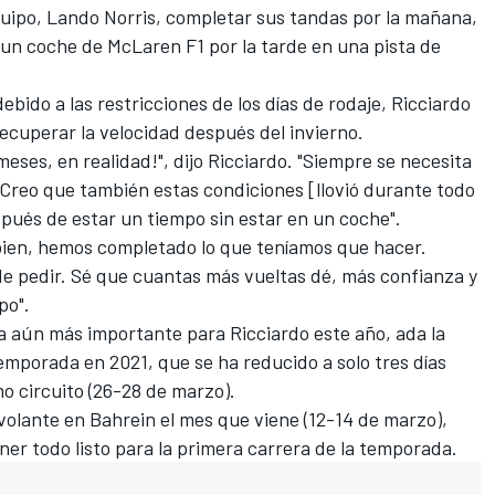
quipo,
Lando Norris,
completar sus tandas por la mañana,
n un coche de McLaren F1
por la tarde en una pista de
ebido a las restricciones de los días de rodaje, Ricciardo
recuperar la velocidad después del invierno.
ses, en realidad!", dijo Ricciardo. "Siempre se necesita
 Creo que también estas condiciones [llovió durante todo
pués de estar un tiempo sin estar en un coche".
 bien, hemos completado lo que teníamos que hacer.
de pedir. Sé que cuantas más vueltas dé, más confianza y
po".
a aún más importante para Ricciardo este año, ada la
emporada en 2021
, que se ha reducido a solo tres días
mo circuito (26-28 de marzo).
 volante en Bahrein el mes que viene (12-14 de marzo),
ner todo listo para la primera carrera de la temporada.