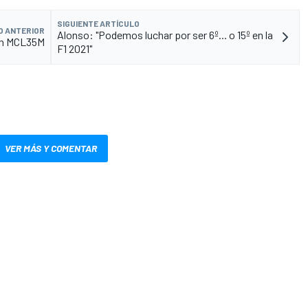
SIGUIENTE ARTÍCULO
O ANTERIOR
Alonso: "Podemos luchar por ser 6º... o 15º en la
ren MCL35M
F1 2021"
VER MÁS Y COMENTAR