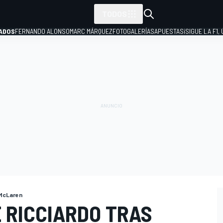
TODOS
ADOS
FERNANDO ALONSO
MARC MÁRQUEZ
FOTOGALERÍAS
APUESTAS
¡SIGUE LA F1,
P
 McLaren
 RICCIARDO TRAS