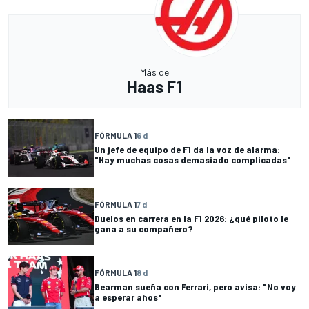
Más de
Haas F1
FÓRMULA 1
6 d
Un jefe de equipo de F1 da la voz de alarma:
"Hay muchas cosas demasiado complicadas"
FÓRMULA 1
7 d
Duelos en carrera en la F1 2026: ¿qué piloto le
gana a su compañero?
FÓRMULA 1
8 d
Bearman sueña con Ferrari, pero avisa: "No voy
a esperar años"