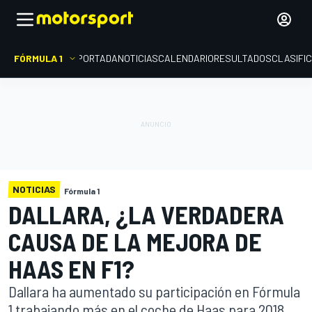
FÓRMULA 1
PORTADA
NOTICIAS
CALENDARIO
RESULTADOS
CLASIFI
NOTICIAS
Fórmula 1
DALLARA, ¿LA VERDADERA
CAUSA DE LA MEJORA DE
HAAS EN F1?
Dallara ha aumentado su participación en Fórmula
1 trabajando más en el coche de Haas para 2018,