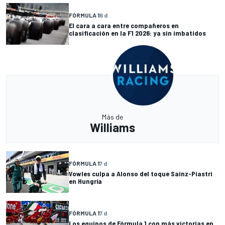
FÓRMULA 1
6 d
El cara a cara entre compañeros en
clasificación en la F1 2026: ya sin imbatidos
Más de
Williams
FÓRMULA 1
7 d
Vowles culpa a Alonso del toque Sainz-Piastri
en Hungría
FÓRMULA 1
7 d
Los equipos de Fórmula 1 con más victorias en