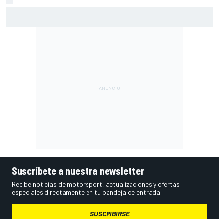
Todos los circuitos que han acogido una prueba del WEC
desde 2012
Suscríbete a nuestra newsletter
Recibe noticias de motorsport, actualizaciones y ofertas
especiales directamente en tu bandeja de entrada.
SUSCRIBIRSE