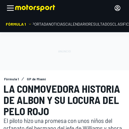
FÓRMULA 1
PORTADA
NOTICIAS
CALENDARIO
RESULTADOS
CLASIFI
Fórmula 1
GP de Miami
LA CONMOVEDORA HISTORIA
DE ALBON Y SU LOCURA DEL
PELO ROJO
El piloto hizo una promesa con unos niños del
orfanato del hermano del jefe de Williams y ahora