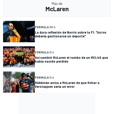
Más de
McLaren
FÓRMULA 1
15 h
La dura reflexión de Norris sobre la F1: "Así no
debería gestionarse un deporte"
FÓRMULA 1
1 d
Así cambió McLaren el rumbo de un MCL40 que
había nacido perdido
FÓRMULA 1
1 d
Häkkinen avisa a McLaren de que fichar a
Verstappen sería un error