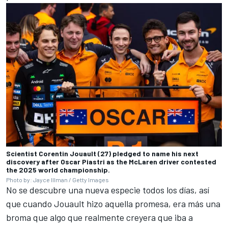
Scientist Corentin Jouault (27) pledged to name his next
discovery after Oscar Piastri as the McLaren driver contested
the 2025 world championship.
Photo by: Jayce Illman / Getty Images
No se descubre una nueva especie todos los días, así
que cuando Jouault hizo aquella promesa, era más una
broma que algo que realmente creyera que iba a