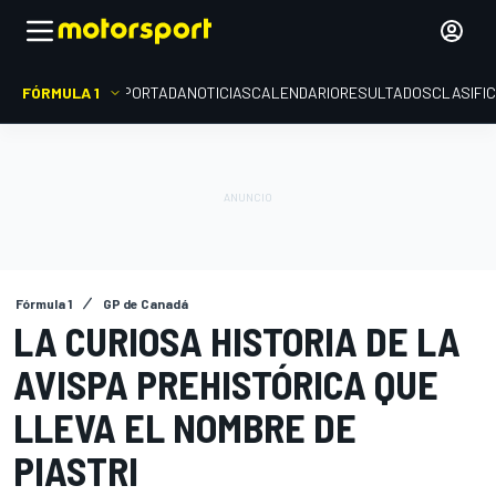
FÓRMULA 1
PORTADA
NOTICIAS
CALENDARIO
RESULTADOS
CLASIFI
Fórmula 1
GP de Canadá
LA CURIOSA HISTORIA DE LA
AVISPA PREHISTÓRICA QUE
LLEVA EL NOMBRE DE
PIASTRI