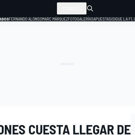
TODOS
ADOS
FERNANDO ALONSO
MARC MÁRQUEZ
FOTOGALERÍAS
APUESTAS
¡SIGUE LA F1,
P
ONES CUESTA LLEGAR DE