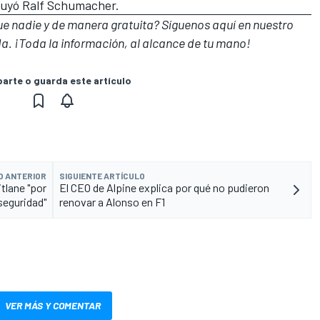
cluyó Ralf Schumacher.
que nadie y de manera gratuita? Síguenos
aquí en nuestro
a. ¡Toda la información, al alcance de tu mano!
rte o guarda este artículo
O ANTERIOR
SIGUIENTE ARTÍCULO
itlane "por
El CEO de Alpine explica por qué no pudieron
seguridad"
renovar a Alonso en F1
VER MÁS Y COMENTAR