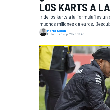
LOS KARTS A LA
INDYCAR
WRC
Ir de los karts a la Fórmula 1 es 
muchos millones de euros. Descubr
Mario Galán
Editado:
28 sept 2022, 18:49
WEC
FÓRMULA E