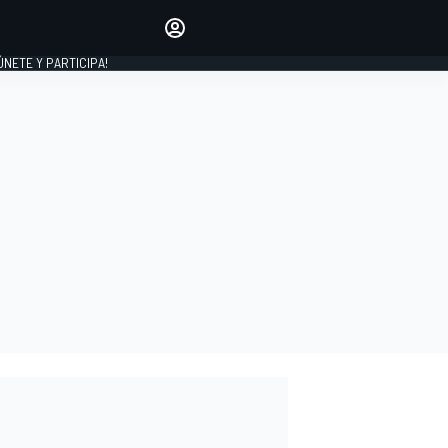
Haz que tu voz se escuche
comentando los artículos
 ÚNETE Y PARTICIPA!
INICIAR SESIÓN
EDICIÓN
ESPAÑA