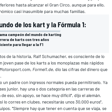
nferiores hasta alcanzar el Gran Circo, aunque para ello,
ómico casi inasumible para muchas familias.
ndo de los kart y la Fórmula 1:
clama campeón del mundo de karting
rrera de karts con tres años
ciente para llegar a la F1
os de la historia,
Ralf Schumacher
, es consciente de lo
n joven pase de los karts a los monoplazas más rápidos
Motorsport.com
,
Formel1.de
, dio las cifras del dinero que
.
o un padre con ingresos normales pueda permitírselo. Ya
ases junior, hay una o dos categoría en las carreras de
de eso, sin apoyo, se hace muy difícil", dijo el alemán.
 si lo corres en clubes, necesitarás unos 30.000 euros",
quipos. "Siempre hay que tener en cuenta que se viaja, se