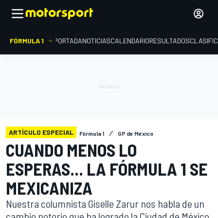
FÓRMULA 1
PORTADA
NOTICIAS
CALENDARIO
RESULTADOS
CLASIFI
ARTÍCULO ESPECIAL
Fórmula 1
GP de México
CUANDO MENOS LO
ESPERAS... LA FÓRMULA 1 SE
MEXICANIZA
Nuestra columnista Giselle Zarur nos habla de un
cambio notorio que ha logrado la Ciudad de México