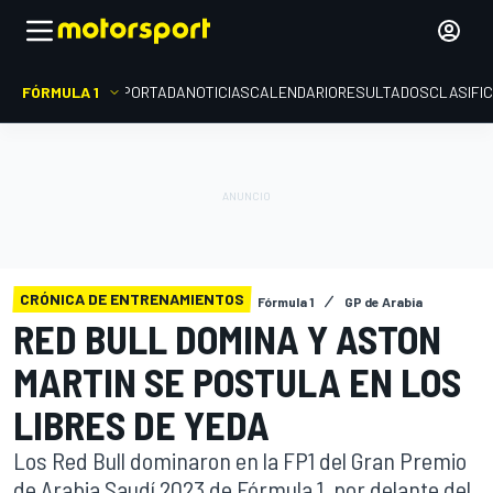
FÓRMULA 1
PORTADA
NOTICIAS
CALENDARIO
RESULTADOS
CLASIFI
CRÓNICA DE ENTRENAMIENTOS
Fórmula 1
GP de Arabia
RED BULL DOMINA Y ASTON
MARTIN SE POSTULA EN LOS
LIBRES DE YEDA
Los Red Bull dominaron en la FP1 del Gran Premio
de Arabia Saudí 2023 de Fórmula 1, por delante del