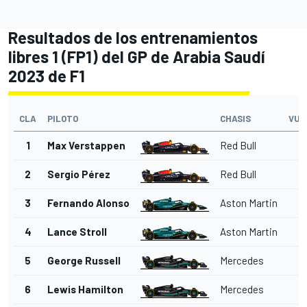
Resultados de los entrenamientos
libres 1 (FP1) del GP de Arabia Saudí
2023 de F1
CLA
PILOTO
CHASIS
VUE
1
Max Verstappen
Red Bull
2
Sergio Pérez
Red Bull
3
Fernando Alonso
Aston Martin
4
Lance Stroll
Aston Martin
5
George Russell
Mercedes
6
Lewis Hamilton
Mercedes