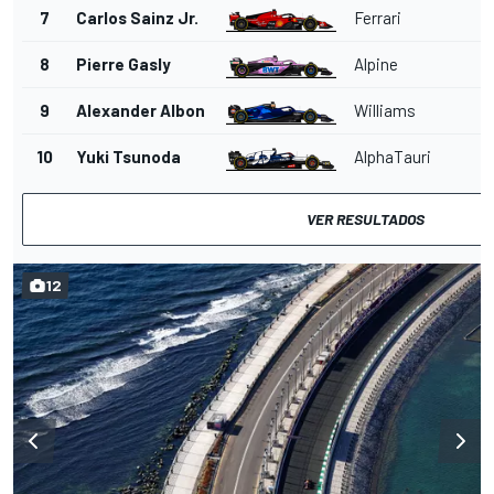
7
Carlos Sainz Jr.
Ferrari
8
Pierre Gasly
Alpine
9
Alexander Albon
Williams
10
Yuki Tsunoda
AlphaTauri
VER RESULTADOS
12