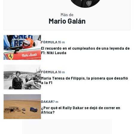
Más de
Mario Galán
FÓRMULA 1
5 m
El recuerdo en el cumpleaños de una leyenda de
F1: Niki Lauda
FÓRMULA 1
6 m
Maria Teresa de Filippis, la pionera que desafió
a la F1
DAKAR
7 m
¿Por qué el Rally Dakar se dejó de correr en
África?