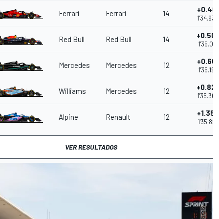
+0.40
Ferrari
Ferrari
14
1'34.939
+0.50
Red Bull
Red Bull
14
1'35.041
+0.661
Mercedes
Mercedes
12
1'35.199
+0.82
Williams
Mercedes
12
1'35.366
+1.359
Alpine
Renault
12
1'35.897
VER RESULTADOS