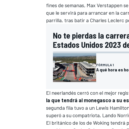
fines de semanas,
Max Verstappen
se
que le servirá para arrancar en la ca
parrilla, tras batir a
Charles Leclerc
po
No te pierdas la carrer
Estados Unidos 2023 de
FÓRMULA 1
A qué hora es hoy
El neerlandés cerró con el mejor regist
la que tendrá al monegasco a su es
segunda fila tuvo a un
Lewis Hamilto
superó a su compatriota,
Lando Norri
El británico de los de Woking tendrá 