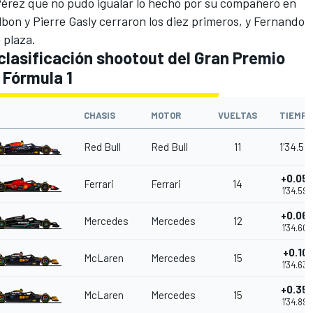
Pérez
que no pudo igualar lo hecho por su compañero en
lbon
y
Pierre Gasly
cerraron los diez primeros, y
Fernando
 plaza.
 clasificación shootout del Gran Premio
 Fórmula 1
CHASIS
MOTOR
VUELTAS
TIEMPO
Red Bull
Red Bull
11
1'34.53
+0.05
Ferrari
Ferrari
14
1'34.593
+0.06
Mercedes
Mercedes
12
1'34.607
+0.101
McLaren
Mercedes
15
1'34.639
+0.35
McLaren
Mercedes
15
1'34.894