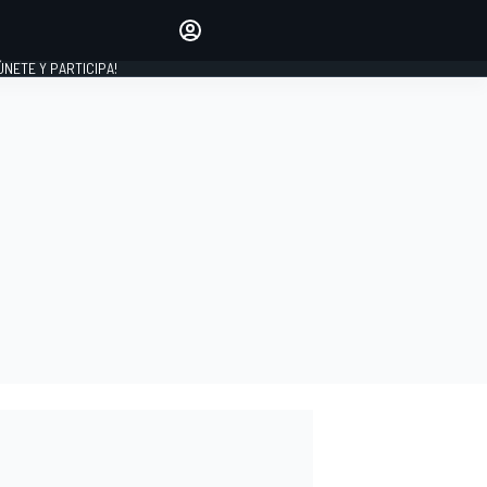
Haz que tu voz se escuche
comentando los artículos
 ÚNETE Y PARTICIPA!
INICIAR SESIÓN
EDICIÓN
ESPAÑA