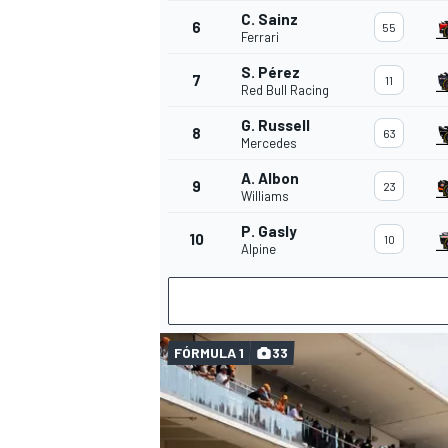
C. Sainz
6
55
Ferrari
S. Pérez
7
11
Red Bull Racing
G. Russell
8
63
Mercedes
A. Albon
9
23
Williams
P. Gasly
10
10
Alpine
FÓRMULA 1
33