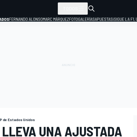
TODOS
ADOS
FERNANDO ALONSO
MARC MÁRQUEZ
FOTOGALERÍAS
APUESTAS
¡SIGUE LA F1,
P
P de Estados Unidos
 LLEVA UNA AJUSTADA