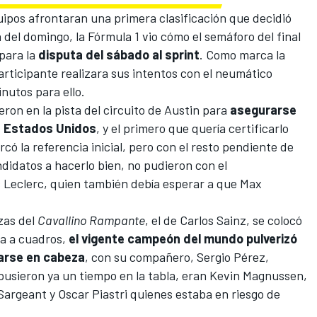
uipos afrontaran una primera clasificación que decidió
la del domingo, la Fórmula 1 vio cómo el semáforo del final
 para la
disputa del sábado al sprint
. Como marca la
articipante realizara sus intentos con el neumático
nutos para ello.
eron en la pista del
circuito de Austin
para
asegurarse
de Estados Unidos
, y el primero que quería certificarlo
ó la referencia inicial, pero con el resto pendiente de
ndidatos a hacerlo bien, no pudieron con el
s Leclerc, quien también debía esperar a que Max
zas del
Cavallino Rampante
, el de Carlos Sainz, se colocó
ra a cuadros,
el vigente campeón del mundo pulverizó
carse en cabeza
, con su compañero, Sergio Pérez,
pusieron ya un tiempo en la tabla, eran
Kevin Magnussen
,
Sargeant
y Oscar Piastri quienes estaba en riesgo de