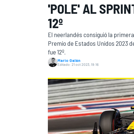
'POLE' AL SPRI
INDYCAR
WRC
12º
El neerlandés consiguió la primera 
Premio de Estados Unidos 2023 de
fue 12º.
Mario Galán
Editado:
21 oct 2023, 19:16
WEC
FÓRMULA E