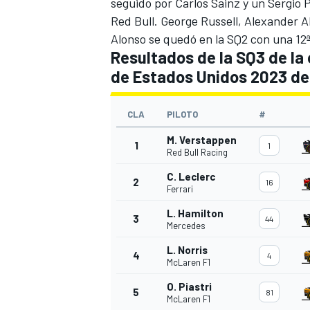
seguido por
Carlos Sainz
y un
Sergio 
Red Bull
.
George Russell
,
Alexander A
Alonso
se quedó en la SQ2 con una 12ª
Resultados de la SQ3 de la
de Estados Unidos 2023 de
CLA
PILOTO
#
M. Verstappen
1
1
Red Bull Racing
C. Leclerc
2
MÁS CATEGORÍAS
16
Ferrari
L. Hamilton
3
44
Mercedes
L. Norris
4
4
McLaren F1
O. Piastri
5
81
McLaren F1