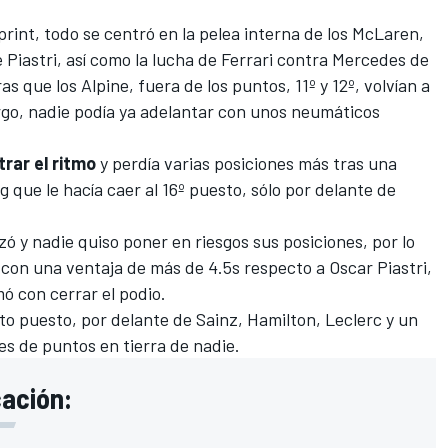
print, todo se centró en la pelea interna de los McLaren,
 Piastri, así como la lucha de Ferrari contra Mercedes de
ras que los
Alpine
, fuera de los puntos, 11º y 12º, volvían a
go, nadie podía ya adelantar con unos neumáticos
rar el ritmo
y perdía varias posiciones más tras una
rg
que le hacía caer al 16º puesto, sólo por delante de
izó y nadie quiso poner en riesgos sus posiciones, por lo
on una ventaja de más de 4.5s respecto a Oscar Piastri,
ó con cerrar el podio.
to puesto, por delante de Sainz, Hamilton, Leclerc y un
s de puntos en tierra de nadie.
cación: