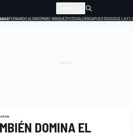
TODOS
ADOS
FERNANDO ALONSO
MARC MÁRQUEZ
FOTOGALERÍAS
APUESTAS
¡SIGUE LA F1,
P
ustria
MBIÉN DOMINA EL