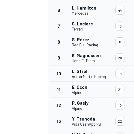
L. Hamilton
6
44
Mercedes
C. Leclerc
7
16
Ferrari
S. Pérez
8
11
Red Bull Racing
K. Magnussen
9
20
Haas F1 Team
L. Stroll
10
18
Aston Martin Racing
E. Ocon
11
31
Alpine
P. Gasly
12
10
Alpine
Y. Tsunoda
13
22
Visa CashApp RB