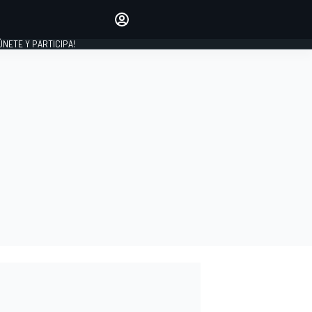
Haz que tu voz se escuche
comentando los artículos
 ÚNETE Y PARTICIPA!
INICIAR SESIÓN
EDICIÓN
ESPAÑA