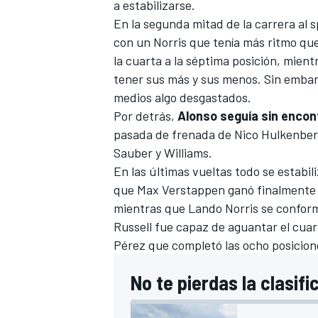
a estabilizarse.
En la segunda mitad de la carrera al s
con un Norris que tenía más ritmo que
la cuarta a la séptima posición, mient
tener sus más y sus menos. Sin embar
medios algo desgastados.
Por detrás,
Alonso seguía sin encont
pasada de frenada de
Nico Hulkenbe
Sauber y
Williams
.
En las últimas vueltas todo se estabil
MÁS CATEGORÍAS
que Max Verstappen ganó finalmente c
mientras que Lando Norris se conform
Russell fue capaz de aguantar el cuar
Pérez que completó las ocho posicione
No te pierdas la clasifi