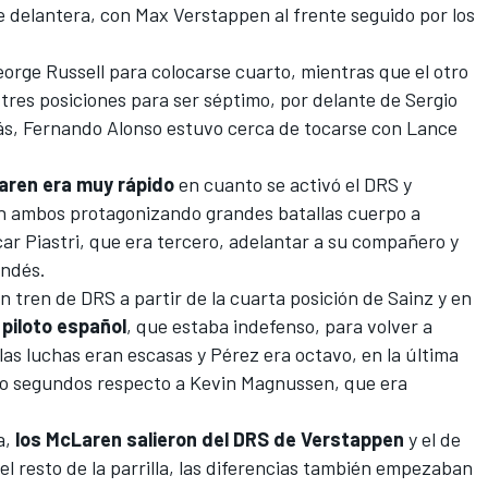
e delantera, con Max Verstappen al frente seguido por los
orge Russell
para colocarse cuarto, mientras que el otro
 tres posiciones para ser séptimo, por delante de
Sergio
ás,
Fernando Alonso
estuvo cerca de tocarse con
Lance
aren era muy rápido
en cuanto se activó el DRS y
n ambos protagonizando grandes batallas cuerpo a
ar Piastri, que era tercero, adelantar a su compañero y
andés.
 tren de DRS a partir de la cuarta posición de Sainz y en
 piloto español
, que estaba indefenso, para volver a
 las luchas eran escasas y Pérez era octavo, en la última
nco segundos respecto a
Kevin Magnussen
, que era
a,
los McLaren salieron del DRS de Verstappen
y el de
l resto de la parrilla, las diferencias también empezaban