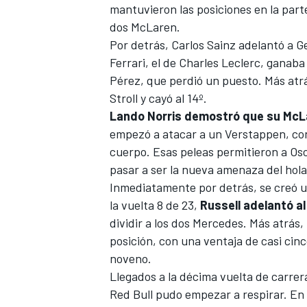
mantuvieron las posiciones en la part
dos
McLaren
.
Por detrás,
Carlos Sainz
adelantó a
Ge
Ferrari
, el de
Charles Leclerc
, ganaba
Pérez
, que perdió un puesto. Más atr
Stroll
y cayó al 14º.
Lando Norris demostró que su McL
empezó a atacar a un Verstappen, co
cuerpo. Esas peleas permitieron a Osc
pasar a ser la nueva amenaza del hol
Inmediatamente por detrás, se creó un
la vuelta 8 de 23,
Russell adelantó al
dividir a los dos
Mercedes
. Más atrás,
posición, con una ventaja de casi ci
noveno.
Llegados a la décima vuelta de carrer
Red Bull
pudo empezar a respirar. En e