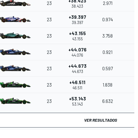
+38.423
23
2.971
38.423
+39.397
23
0.974
39.397
+43.155
23
3.758
43.155
+44.076
23
0.921
44.076
+44.673
23
0.597
44.673
+46.511
23
1.838
46.511
+53.143
23
6.632
53.143
VER RESULTADOS