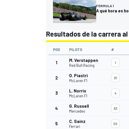
FÓRMULA 1
A qué hora es hoy
Resultados de la carrera al
POS
PILOTO
#
M. Verstappen
1
1
Red Bull Racing
O. Piastri
2
81
McLaren F1
L. Norris
3
4
McLaren F1
G. Russell
4
63
Mercedes
C. Sainz
5
55
Ferrari