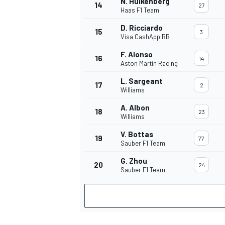
N. Hulkenberg
14
27
Haas F1 Team
D. Ricciardo
15
3
Visa CashApp RB
F. Alonso
16
14
Aston Martin Racing
L. Sargeant
17
2
Williams
A. Albon
18
23
Williams
V. Bottas
19
77
Sauber F1 Team
G. Zhou
20
24
Sauber F1 Team