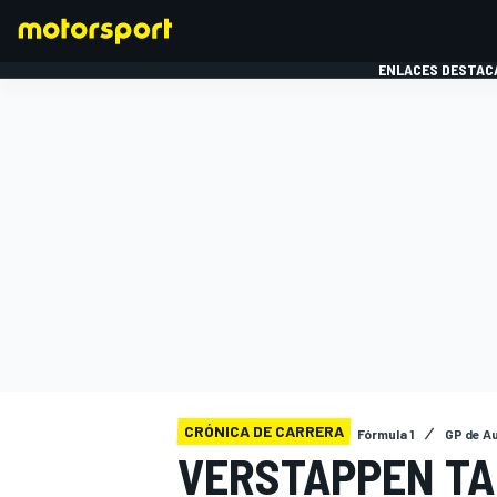
ENLACES DESTAC
FÓRMULA 1
MOTOG
CRÓNICA DE CARRERA
Fórmula 1
GP de A
VERSTAPPEN TA