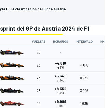
 la F1: la clasificación del GP de Austria
 sprint del GP de Austria 2024 de F1
VUELTAS
HORARIOS
INTERVALO
KM/
23
-
+4.616
23
4.616
4.616
+5.348
23
0.732
5.348
+8.354
23
3.006
8.354
+9.989
23
1.635
9.989