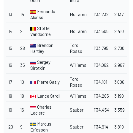
Ocon
India
Fernando
13
14
McLaren
1'33.232
2.137
Alonso
Stoffel
14
2
McLaren
1'33.505
2.410
Vandoorne
Brendon
Toro
15
28
1'33.795
2.700
Hartley
Rosso
Sergey
16
35
Williams
1'34.062
2.967
Sirotkin
Toro
17
10
Pierre Gasly
1'34.101
3.006
Rosso
18
18
Lance Stroll
Williams
1'34.285
3.190
Charles
19
16
Sauber
1'34.454
3.359
Leclerc
Marcus
20
9
Sauber
1'34.914
3.819
Ericsson