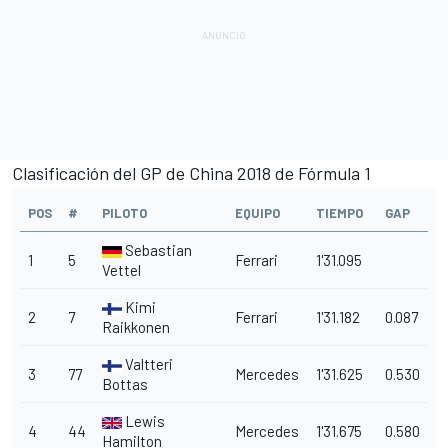
Clasificación del GP de China 2018 de Fórmula 1
POS
#
PILOTO
EQUIPO
TIEMPO
GAP
Sebastian
1
5
Ferrari
1'31.095
Vettel
Kimi
2
7
Ferrari
1'31.182
0.087
Raikkonen
Valtteri
3
77
Mercedes
1'31.625
0.530
Bottas
Lewis
4
44
Mercedes
1'31.675
0.580
Hamilton