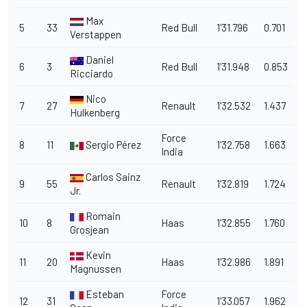
Max
5
33
Red Bull
1'31.796
0.701
Verstappen
Daniel
6
3
Red Bull
1'31.948
0.853
Ricciardo
Nico
7
27
Renault
1'32.532
1.437
Hulkenberg
Force
8
11
Sergio Pérez
1'32.758
1.663
India
Carlos Sainz
9
55
Renault
1'32.819
1.724
Jr.
Romain
10
8
Haas
1'32.855
1.760
Grosjean
Kevin
11
20
Haas
1'32.986
1.891
Magnussen
Esteban
Force
12
31
1'33.057
1.962