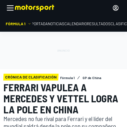
FÓRMULA 1
PORTADA
NOTICIAS
CALENDARIO
RESULTADOS
CLASIFI
CRÓNICA DE CLASIFICACIÓN
Fórmula 1
GP de China
FERRARI VAPULEA A
MERCEDES Y VETTEL LOGRA
LA POLE EN CHINA
Mercedes no fue rival para Ferrari y el líder del
mundial saldrá desde la pole con su compañero