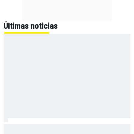
Últimas noticias
El Lamborghini Murciélago definitivo existe: es un SV con
cambio manual