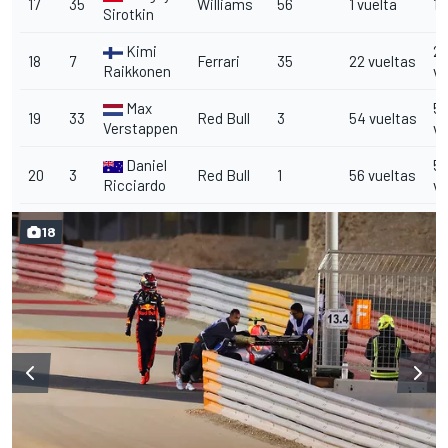
17
35
Williams
56
1 vuelta
1 
Sirotkin
Kimi
2
18
7
Ferrari
35
22 vueltas
Raikkonen
vu
Max
5
19
33
Red Bull
3
54 vueltas
Verstappen
vu
Daniel
5
20
3
Red Bull
1
56 vueltas
Ricciardo
vu
18