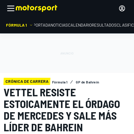
FÓRMULA 1
PORTADA
NOTICIAS
CALENDARIO
RESULTADOS
CLASIFI
CRÓNICA DE CARRERA
Fórmula 1
GP de Bahrein
VETTEL RESISTE
ESTOICAMENTE EL ÓRDAGO
DE MERCEDES Y SALE MÁS
LÍDER DE BAHREIN