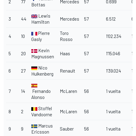
2
77
Mercedes
57
0.699
0.
Bottas
Lewis
3
44
Mercedes
57
6.512
6.
Hamilton
Pierre
Toro
4
10
57
1'02.234
1'
Gasly
Rosso
Kevin
5
20
Haas
57
1'15.046
1'
Magnussen
Nico
6
27
Renault
57
1'39.024
1'
Hulkenberg
7
14
Fernando
McLaren
56
1 vuelta
1 
Alonso
Stoffel
8
2
McLaren
56
1 vuelta
1 
Vandoorne
Marcus
9
9
Sauber
56
1 vuelta
1 
Ericsson