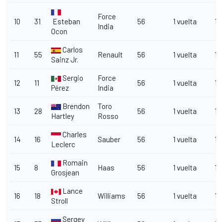
Force
10
31
Esteban
56
1 vuelta
1 
India
Ocon
Carlos
11
55
Renault
56
1 vuelta
1 
Sainz Jr.
Sergio
Force
12
11
56
1 vuelta
1 
Pérez
India
Brendon
Toro
13
28
56
1 vuelta
1 
Hartley
Rosso
Charles
14
16
Sauber
56
1 vuelta
1 
Leclerc
Romain
15
8
Haas
56
1 vuelta
1 
Grosjean
Lance
16
18
Williams
56
1 vuelta
1 
Stroll
Sergey