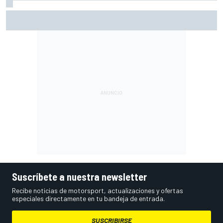
Ogura: "No estaba seguro de poder acabar la carrera por la
degradación"
Suscríbete a nuestra newsletter
Recibe noticias de motorsport, actualizaciones y ofertas
especiales directamente en tu bandeja de entrada.
SUSCRIBIRSE