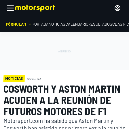
FÓRMULA 1
PORTADA
NOTICIAS
CALENDARIO
RESULTADOS
CLASIFI
NOTICIAS
Fórmula 1
COSWORTH Y ASTON MARTIN
ACUDEN A LA REUNIÓN DE
FUTUROS MOTORES DE F1
Motorsport.com ha sabido que Aston Martin y
Cosworth han asistido por primera vez a la reunión