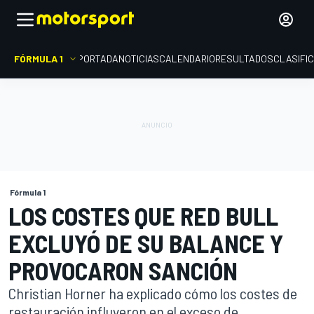
FÓRMULA 1
PORTADA
NOTICIAS
CALENDARIO
RESULTADOS
CLASIFI
Fórmula 1
LOS COSTES QUE RED BULL
EXCLUYÓ DE SU BALANCE Y
PROVOCARON SANCIÓN
Christian Horner ha explicado cómo los costes de
restauración influyeron en el exceso de