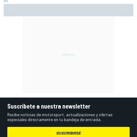
¿Debería la F1 prohibir los algoritmos de los motores? Por
qué la FIA dice que no
Suscríbete a nuestra newsletter
Recibe noticias de motorsport, actualizaciones y ofertas
especiales directamente en tu bandeja de entrada.
SUSCRIBIRSE