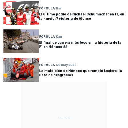
FÓRMULA 1
1 m
El último podio de Michael Schumacher en F1, en
la ¿mejor? victoria de Alonso
FÓRMULA 1
2 m
El final de carrera más loco en la historia de la
F1 en Mónaco 82
FÓRMULA 1
29 may 2024
La maldición de Mónaco que rompió Leclerc: la
lista de desgracias