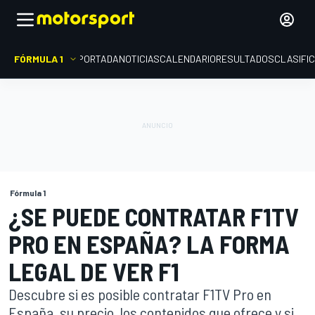
FÓRMULA 1
PORTADA
NOTICIAS
CALENDARIO
RESULTADOS
CLASIFI
Fórmula 1
¿SE PUEDE CONTRATAR F1TV
PRO EN ESPAÑA? LA FORMA
LEGAL DE VER F1
Descubre si es posible contratar F1TV Pro en
España, su precio, los contenidos que ofrece y si