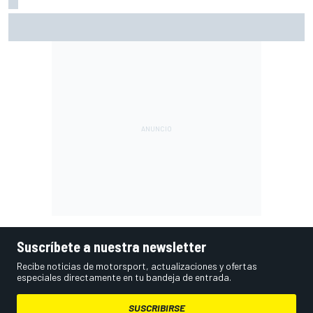
Márquez: "El año pasado marcaba la diferencia en puntos
en los que ahora voy algo peor"
Suscríbete a nuestra newsletter
Recibe noticias de motorsport, actualizaciones y ofertas
especiales directamente en tu bandeja de entrada.
SUSCRIBIRSE