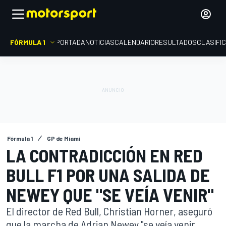
FÓRMULA 1
PORTADA
NOTICIAS
CALENDARIO
RESULTADOS
CLASIFI
Fórmula 1
GP de Miami
LA CONTRADICCIÓN EN RED
BULL F1 POR UNA SALIDA DE
NEWEY QUE "SE VEÍA VENIR"
El director de Red Bull, Christian Horner, aseguró
que la marcha de Adrian Newey "se veía venir