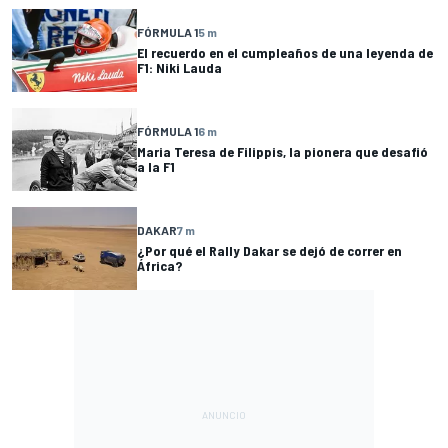
FÓRMULA 1
5 m
El recuerdo en el cumpleaños de una leyenda de
F1: Niki Lauda
FÓRMULA 1
6 m
Maria Teresa de Filippis, la pionera que desafió
a la F1
DAKAR
7 m
¿Por qué el Rally Dakar se dejó de correr en
África?