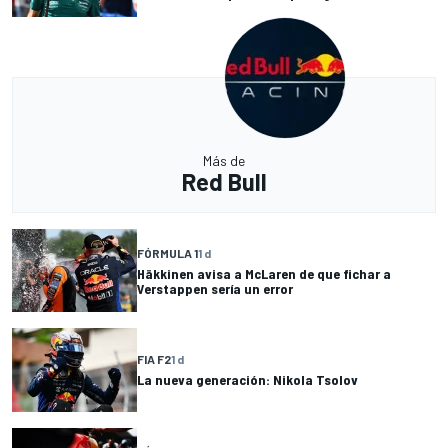
Más de
Red Bull
FÓRMULA 1
1 d
Häkkinen avisa a McLaren de que fichar a
Verstappen sería un error
FIA F2
1 d
La nueva generación: Nikola Tsolov